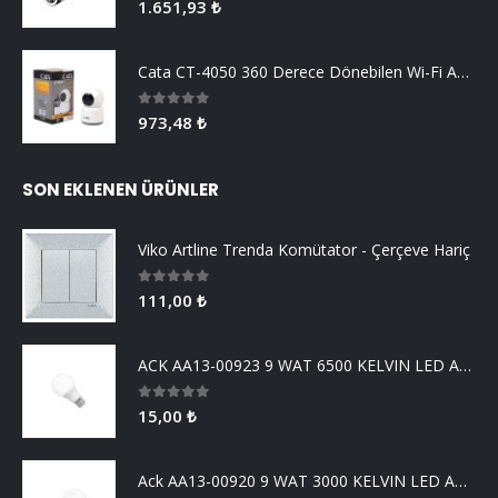
1.651,93
₺
Cata CT-4050 360 Derece Dönebilen Wi-Fi Akıllı IP Kamera
0
5 üzerinden
973,48
₺
SON EKLENEN ÜRÜNLER
Viko Artline Trenda Komütator - Çerçeve Hariç
0
5 üzerinden
111,00
₺
ACK AA13-00923 9 WAT 6500 KELVIN LED AMPUL
0
5 üzerinden
15,00
₺
Ack AA13-00920 9 WAT 3000 KELVIN LED AMPUL