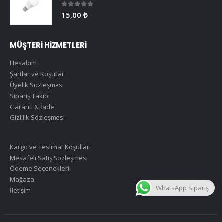
0
5 üzerinden
15,00
₺
MÜŞTERİ HİZMETLERİ
Hesabım
Şartlar ve Koşullar
Üyelik Sözleşmesi
Sipariş Takibi
Garanti & İade
Gizlilik Sözleşmesi
Kargo ve Teslimat Koşulları
Mesafeli Satış Sözleşmesi
Ödeme Seçenekleri
Mağaza
WhatsApp Sipariş
İletişim