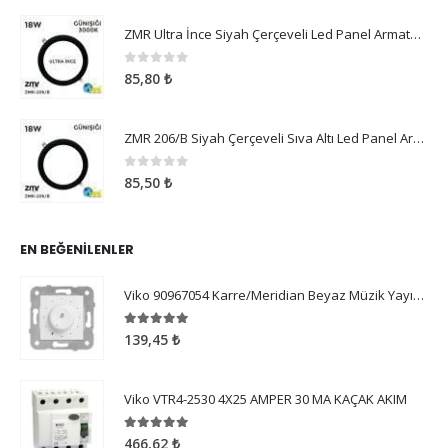
ZMR Ultra İnce Siyah Çerçeveli Led Panel Armatür 18W Günışığı
0
5 üzerinden
85,80
₺
ZMR 206/B Siyah Çerçeveli Sıva Altı Led Panel Armatür 18W Günışığı
0
5 üzerinden
85,50
₺
EN BEĞENILENLER
Viko 90967054 Karre/Meridian Beyaz Müzik Yayın Anahtarı Mekanizma
5.00
5 üzerinden
139,45
₺
Viko VTR4-2530 4X25 AMPER 30 MA KAÇAK AKIM
5.00
5 üzerinden
466,62
₺