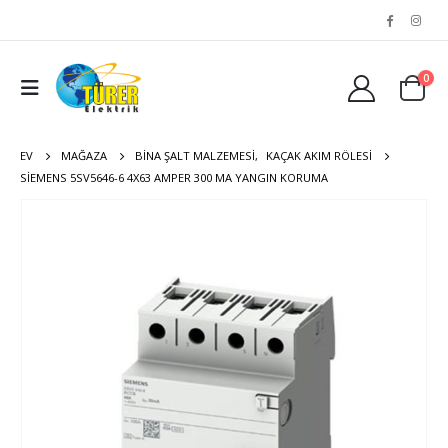
0
EV
MAĞAZA
BINA ŞALT MALZEMESI
,
KAÇAK AKIM RÖLESI
SIEMENS 5SV5646-6 4X63 AMPER 300 MA YANGIN KORUMA