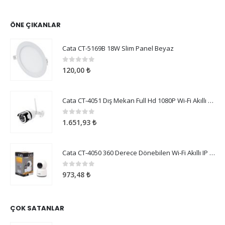
ÖNE ÇIKANLAR
Cata CT-5169B 18W Slim Panel Beyaz
0
5 üzerinden
120,00
₺
Cata CT-4051 Dış Mekan Full Hd 1080P Wi-Fi Akıllı Kamera
0
5 üzerinden
1.651,93
₺
Cata CT-4050 360 Derece Dönebilen Wi-Fi Akıllı IP Kamera
0
5 üzerinden
973,48
₺
ÇOK SATANLAR