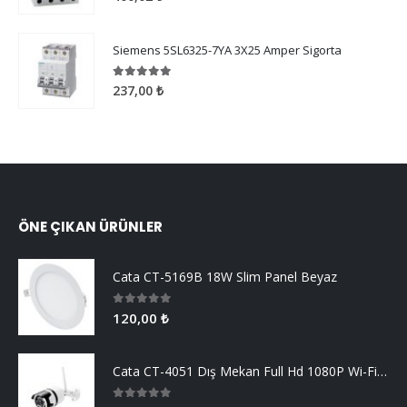
Siemens 5SL6325-7YA 3X25 Amper Sigorta
5.00
5 üzerinden
237,00
₺
ÖNE ÇIKAN ÜRÜNLER
Cata CT-5169B 18W Slim Panel Beyaz
0
5 üzerinden
120,00
₺
Cata CT-4051 Dış Mekan Full Hd 1080P Wi-Fi Akıllı Kamera
0
5 üzerinden