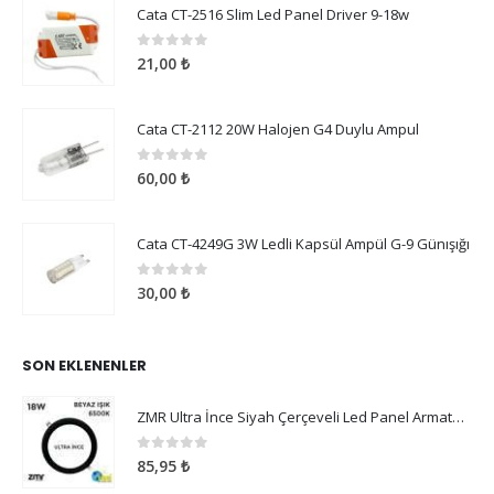
Cata CT-2516 Slim Led Panel Driver 9-18w
0
5 üzerinden
21,00
₺
Cata CT-2112 20W Halojen G4 Duylu Ampul
0
5 üzerinden
60,00
₺
Cata CT-4249G 3W Ledli Kapsül Ampül G-9 Günışığı
0
5 üzerinden
30,00
₺
SON EKLENENLER
ZMR Ultra İnce Siyah Çerçeveli Led Panel Armatür 18W Beyaz Işık
0
5 üzerinden
85,95
₺