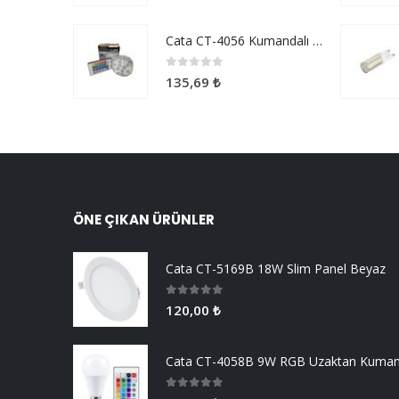
Cata CT-4056 Kumandalı Akvaryum Ve Havuz Aydınlatma
0
5 üzerinden
135,69
₺
ÖNE ÇIKAN ÜRÜNLER
Cata CT-5169B 18W Slim Panel Beyaz
0
5 üzerinden
120,00
₺
0
5 üzerinden