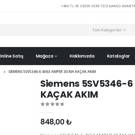
1400 TL VE ÜZERI ÜCRETSIZ KARGO AVANTA
Tüm Kategoriler
Online Satış
Mağaza
Hakkımızda
Kataloglar
SIEMENS 5SV5346-6 4X63 AMPER 30 MA KAÇAK AKIM
Siemens 5SV5346-6
KAÇAK AKIM
0
out of 5
848,00
₺