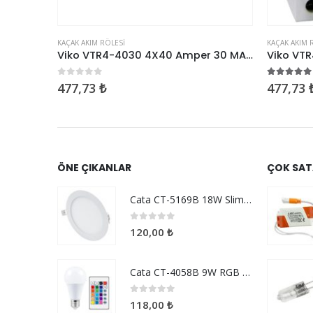
KAÇAK AKIM RÖLESI
KAÇAK AKIM 
Siemens 5SV5642-6 4X25 AMPER 300 MA YANGIN KORUMA
Viko VTR4-4030 4X40 Amper 30 MA Kaçak Akım Rölesi
0
5 üzerinden
5.00
5 ü
477,73
₺
477,73
ÖNE ÇIKANLAR
ÇOK SAT
Cata CT-5169B 18W Slim Panel Beyaz
0
5 üzerinden
120,00
₺
Cata CT-4058B 9W RGB Uzaktan Kumandalı Led Ampul Beyaz Işık
0
5 üzerinden
118,00
₺