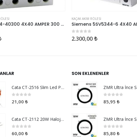
RÖLESI
KAÇAK AKIM RÖLESI
Viko VTR4-40300 4X40 AMPER 300 MA YANGIN KORUMA
zerinden
0
5 üzerinden
₺
2.300,00
₺
ANLAR
SON EKLENENLER
Cata CT-2516 Slim Led Panel Driver 9-18w
0
5 üzerinden
0
5 üzerinden
21,00
₺
85,95
₺
Cata CT-2112 20W Halojen G4 Duylu Ampul
0
5 üzerinden
0
5 üzerinden
60,00
₺
85,80
₺