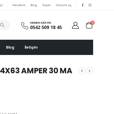
|
|
JI
Hesabım
Blog
Sepet
Oturum aç
HEMEN ARAYIN
0
0542 509 18 45
Blog
İletişim
 4X63 AMPER 30 MA