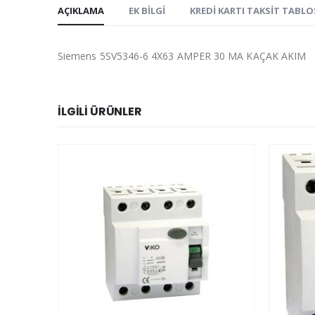
AÇIKLAMA
EK BILGI
KREDI KARTI TAKSIT TABL
Siemens 5SV5346-6 4X63 AMPER 30 MA KAÇAK AKIM
İLGILI ÜRÜNLER