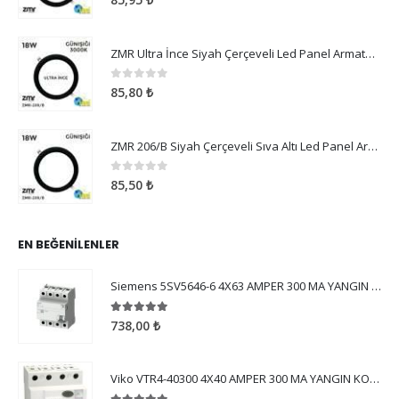
85,95
₺
ZMR Ultra İnce Siyah Çerçeveli Led Panel Armatür 18W Günışığı
0
5 üzerinden
85,80
₺
ZMR 206/B Siyah Çerçeveli Sıva Altı Led Panel Armatür 18W Günışığı
0
5 üzerinden
85,50
₺
EN BEĞENILENLER
Siemens 5SV5646-6 4X63 AMPER 300 MA YANGIN KORUMA
5.00
5 üzerinden
738,00
₺
Viko VTR4-40300 4X40 AMPER 300 MA YANGIN KORUMA