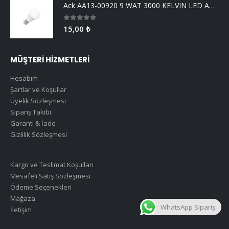
Ack AA13-00920 9 WAT 3000 KELVIN LED AMPUL
0
5 üzerinden
15,00
₺
MÜŞTERİ HİZMETLERİ
Hesabım
Şartlar ve Koşullar
Üyelik Sözleşmesi
Sipariş Takibi
Garanti & İade
Gizlilik Sözleşmesi
Kargo ve Teslimat Koşulları
Mesafeli Satış Sözleşmesi
Ödeme Seçenekleri
Mağaza
WhatsApp Sipariş
İletişim