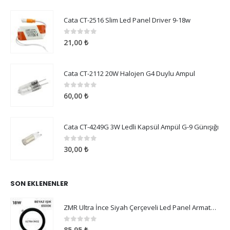
Cata CT-2516 Slim Led Panel Driver 9-18w
0
5 üzerinden
21,00
₺
Cata CT-2112 20W Halojen G4 Duylu Ampul
0
5 üzerinden
60,00
₺
Cata CT-4249G 3W Ledli Kapsül Ampül G-9 Günışığı
0
5 üzerinden
30,00
₺
SON EKLENENLER
ZMR Ultra İnce Siyah Çerçeveli Led Panel Armatür 18W Beyaz Işık
0
5 üzerinden