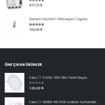
5.00
5 üzerinden
477,73
₺
Siemens 5SL6150-7 1X50 Amper C Sigorta
5.00
5 üzerinden
104,00
₺
ÖNE ÇIKAN ÜRÜNLER
Cata CT-5169B 18W Slim Panel Beyaz
0
5 üzerinden
120,00
₺
Cata CT-4058B 9W RGB Uzaktan Kumandalı Led Ampul Beyaz Işık