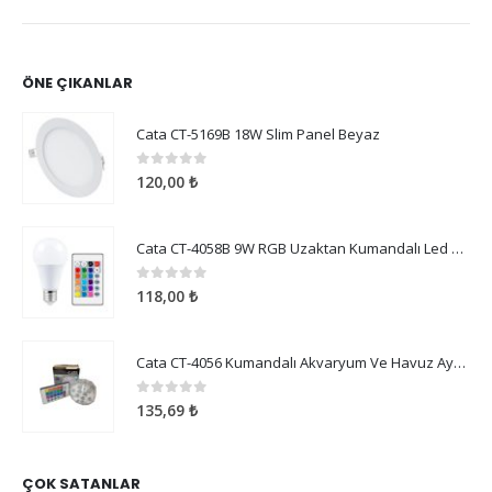
ÖNE ÇIKANLAR
Cata CT-5169B 18W Slim Panel Beyaz
0
5 üzerinden
120,00
₺
Cata CT-4058B 9W RGB Uzaktan Kumandalı Led Ampul Beyaz Işık
0
5 üzerinden
118,00
₺
Cata CT-4056 Kumandalı Akvaryum Ve Havuz Aydınlatma
0
5 üzerinden
135,69
₺
ÇOK SATANLAR