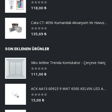
0
5 üzerinden
118,00
₺
Cata CT-4056 Kumandalı Akvaryum Ve Havuz Aydınlatma
0
5 üzerinden
135,69
₺
SON EKLENEN ÜRÜNLER
Viko Artline Trenda Komütator - Çerçeve Hariç
0
5 üzerinden
111,00
₺
ACK AA13-00923 9 WAT 6500 KELVIN LED AMPUL
0
5 üzerinden
15,00
₺