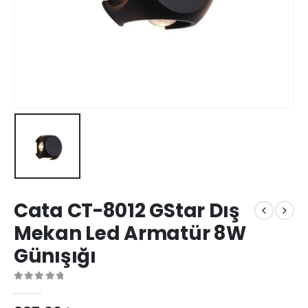
Cata CT-8012 GStar Dış
Mekan Led Armatür 8W
Günışığı
0
out of 5