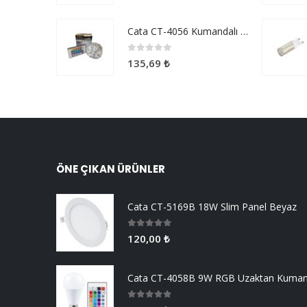
Cata CT-4056 Kumandalı Akvaryum Ve Havuz Aydınlatma
0
5 üzerinden
135,69
₺
ÖNE ÇIKAN ÜRÜNLER
Cata CT-5169B 18W Slim Panel Beyaz
0
5 üzerinden
120,00
₺
0
5 üzerinden