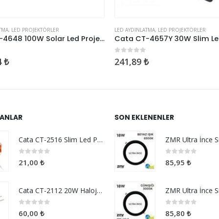
 PROJEKTÖRLER
LED AYDINLATMA
,
LED PROJEKTÖRLER
Cata CT-4648 100W Solar Led Projektör
0
5 üzerinden
241,89
₺
ANLAR
SON EKLENENLER
Cata CT-2516 Slim Led Panel Driver 9-18w
0
5 üzerinden
0
5 üzerinden
21,00
₺
85,95
₺
Cata CT-2112 20W Halojen G4 Duylu Ampul
0
5 üzerinden
0
5 üzerinden
60,00
₺
85,80
₺