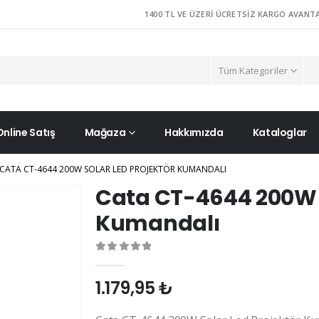
1400 TL VE ÜZERI ÜCRETSIZ KARGO AVANTA
Tüm Kategoriler
Online Satış
Mağaza
Hakkımızda
Kataloglar
CATA CT-4644 200W SOLAR LED PROJEKTÖR KUMANDALI
Cata CT-4644 200W S
Kumandalı
0
out of 5
1.179,95
₺