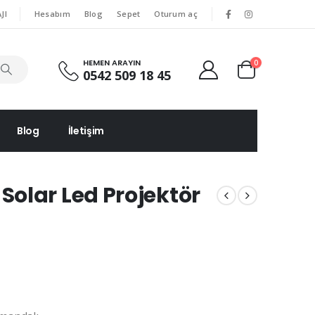
|
|
JI
Hesabım
Blog
Sepet
Oturum aç
HEMEN ARAYIN
0
0542 509 18 45
Blog
İletişim
olar Led Projektör