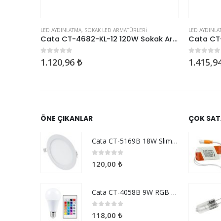
LED AYDINLATMA
,
SOKAK LED ARMATÜRLERI
LED AYDINLATMA
,
LED
Cata CT-4662 150W Slim Led Projektör Beyaz
Cata CT-4682-KL-12 120W Sokak Armatürü
0
5 üzerinden
0
5 üzerinden
1.120,96
₺
1.415,94
₺
ÖNE ÇIKANLAR
ÇOK SAT
Cata CT-5169B 18W Slim Panel Beyaz
0
5 üzerinden
120,00
₺
Cata CT-4058B 9W RGB Uzaktan Kumandalı Led Ampul Beyaz Işık
0
5 üzerinden
118,00
₺