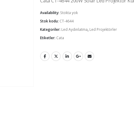
Cata CT-4644 200W Solar Led Projektör Ku
Availability:
Stokta yok
Stok kodu:
CT-4644
Kategoriler:
Led Aydınlatma
,
Led Projektörler
Etiketler:
Cata