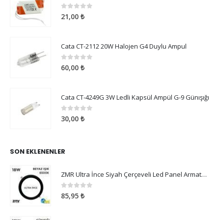
0
5 üzerinden
21,00
₺
Cata CT-2112 20W Halojen G4 Duylu Ampul
0
5 üzerinden
60,00
₺
Cata CT-4249G 3W Ledli Kapsül Ampül G-9 Günışığı
0
5 üzerinden
30,00
₺
SON EKLENENLER
ZMR Ultra İnce Siyah Çerçeveli Led Panel Armatür 18W Beyaz Işık
0
5 üzerinden
85,95
₺