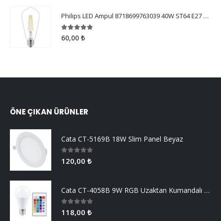
Philips LED Ampul 8718699763039 40W ST64 E27 WW CL ND SRT4
5.00
5 üzerinden
60,00
₺
ÖNE ÇIKAN ÜRÜNLER
Cata CT-5169B 18W Slim Panel Beyaz
0
5 üzerinden
120,00
₺
Cata CT-4058B 9W RGB Uzaktan Kumandalı Led Ampul Beyaz Işık
0
5 üzerinden
118,00
₺