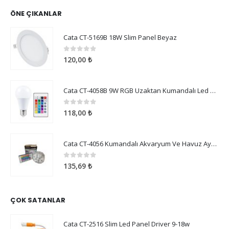
ÖNE ÇIKANLAR
Cata CT-5169B 18W Slim Panel Beyaz
0
5 üzerinden
120,00
₺
Cata CT-4058B 9W RGB Uzaktan Kumandalı Led Ampul Beyaz Işık
0
5 üzerinden
118,00
₺
Cata CT-4056 Kumandalı Akvaryum Ve Havuz Aydınlatma
0
5 üzerinden
135,69
₺
ÇOK SATANLAR
Cata CT-2516 Slim Led Panel Driver 9-18w