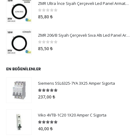
ZMR Ultra İnce Siyah Çerçeveli Led Panel Armatür 18W Günışığı
0
5 üzerinden
85,80
₺
ZMR 206/B Siyah Çerçeveli Sıva Altı Led Panel Armatür 18W Günışığı
0
5 üzerinden
85,50
₺
EN BEĞENILENLER
Siemens 5SL6325-7YA 3X25 Amper Sigorta
5.00
5 üzerinden
237,00
₺
Viko 4VTB-1C20 1X20 Amper C Sigorta
5.00
5 üzerinden
40,00
₺