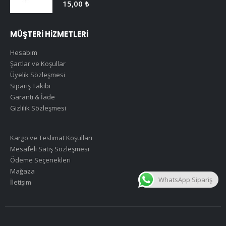
0
5 üzerinden
15,00
₺
MÜŞTERİ HİZMETLERİ
Hesabım
Şartlar ve Koşullar
Üyelik Sözleşmesi
Sipariş Takibi
Garanti & İade
Gizlilik Sözleşmesi
Kargo ve Teslimat Koşulları
Mesafeli Satış Sözleşmesi
Ödeme Seçenekleri
Mağaza
WhatsApp Sipariş
İletişim