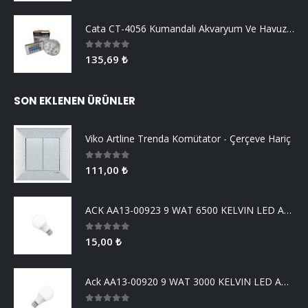
Cata CT-4056 Kumandalı Akvaryum Ve Havuz Aydınlatma
0
5 üzerinden
135,69
₺
SON EKLENEN ÜRÜNLER
Viko Artline Trenda Komütator - Çerçeve Hariç
0
5 üzerinden
111,00
₺
ACK AA13-00923 9 WAT 6500 KELVIN LED AMPUL
0
5 üzerinden
15,00
₺
Ack AA13-00920 9 WAT 3000 KELVIN LED AMPUL