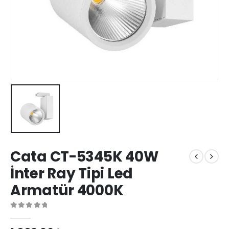
Cata CT-5345K 40W
İnter Ray Tipi Led
Armatür 4000K
0
out of 5