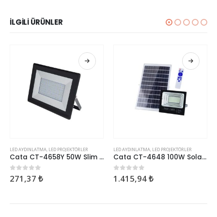
İLGILI ÜRÜNLER
LED AYDINLATMA
,
LED PROJEKTÖRLER
LED AYDINLATMA
,
LED PROJEKTÖRLER
Cata CT-4658Y 50W Slim Led Projektör Yeşil
Cata CT-4648 100W Solar Led Projektör
271,37
₺
1.415,94
₺
0
5 üzerinden
0
5 üzerinden