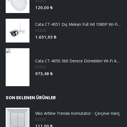
0
5 üzerinden
120,00
₺
Cata CT-4051 Dış Mekan Full Hd 1080P Wi-Fi Akıllı Kamera
0
5 üzerinden
1.651,93
₺
Cata CT-4050 360 Derece Dönebilen Wi-Fi Akıllı IP Kamera
0
5 üzerinden
973,48
₺
SON EKLENEN ÜRÜNLER
Viko Artline Trenda Komütator - Çerçeve Hariç
0
5 üzerinden
111,00
₺