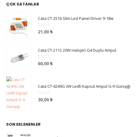
ÇOK SATANLAR
Cata CT-2516 Slim Led Panel Driver 9-18w
0
5 üzerinden
21,00
₺
Cata CT-2112 20W Halojen G4 Duylu Ampul
0
5 üzerinden
60,00
₺
Cata CT-4249G 3W Ledli Kapsül Ampül G-9 Günışığı
0
5 üzerinden
30,00
₺
SON EKLENENLER