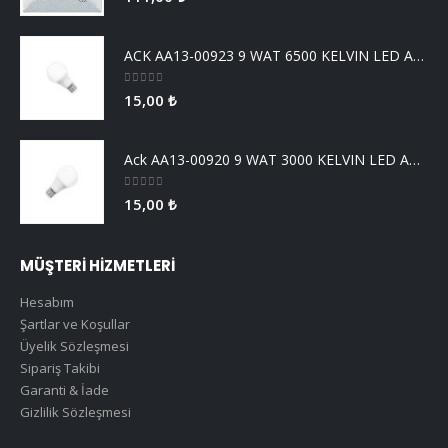
ACK AA13-00923 9 WAT 6500 KELVIN LED AMPUL
0
5 üzerinden
15,00
₺
Ack AA13-00920 9 WAT 3000 KELVIN LED AMPUL
0
5 üzerinden
15,00
₺
MÜŞTERİ HİZMETLERİ
Hesabım
Şartlar ve Koşullar
Üyelik Sözleşmesi
Sipariş Takibi
Garanti & İade
Gizlilik Sözleşmesi