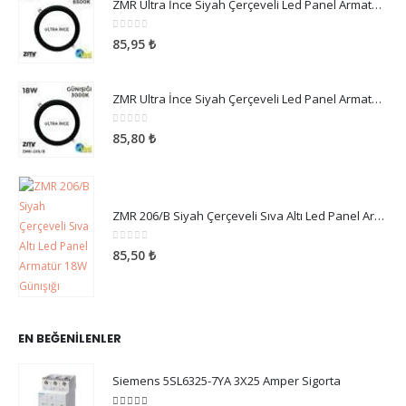
ZMR Ultra İnce Siyah Çerçeveli Led Panel Armatür 18W Beyaz Işık
0
5 üzerinden
85,95
₺
ZMR Ultra İnce Siyah Çerçeveli Led Panel Armatür 18W Günışığı
0
5 üzerinden
85,80
₺
ZMR 206/B Siyah Çerçeveli Sıva Altı Led Panel Armatür 18W Günışığı
0
5 üzerinden
85,50
₺
EN BEĞENILENLER
Siemens 5SL6325-7YA 3X25 Amper Sigorta