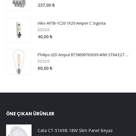
5.00
5 üzerinden
237,00
₺
Viko 4VTB-1C20 1X20 Amper C Sigorta
5.00
5 üzerinden
40,00
₺
Philips LED Ampul 8718699763039 40W ST64 E27 WW CL ND SRT4
5.00
5 üzerinden
60,00
₺
ÖNE ÇIKAN ÜRÜNLER
Cata CT-5169B 18W Slim Panel Beyaz