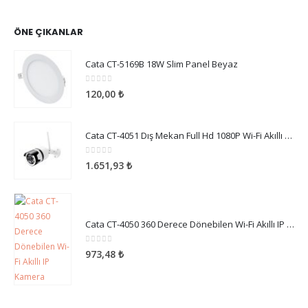
ÖNE ÇIKANLAR
Cata CT-5169B 18W Slim Panel Beyaz
0
5 üzerinden
120,00
₺
Cata CT-4051 Dış Mekan Full Hd 1080P Wi-Fi Akıllı Kamera
0
5 üzerinden
1.651,93
₺
Cata CT-4050 360 Derece Dönebilen Wi-Fi Akıllı IP Kamera
0
5 üzerinden
973,48
₺