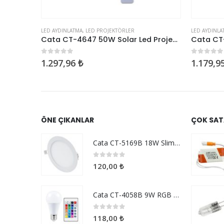
LED AYDINLATMA
,
LED PROJEKTÖRLER
LED AYDINLA
Cata CT-4681-KL-12-70W Sokak Armatürü
Cata CT-4647 50W Solar Led Projektör
0
5 üzerinden
0
5 üzer
1.297,96
₺
1.179,9
ÖNE ÇIKANLAR
ÇOK SAT
Cata CT-5169B 18W Slim Panel Beyaz
0
5 üzerinden
120,00
₺
Cata CT-4058B 9W RGB Uzaktan Kumandalı Led Ampul Beyaz Işık
0
5 üzerinden
118,00
₺