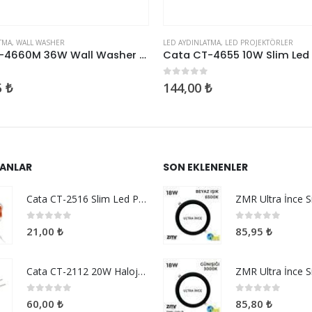
TMA
,
WALL WASHER
LED AYDINLATMA
,
LED PROJEKTÖRLER
Cata CT-4660M 36W Wall Washer 100 Cm Mavi
inden
0
5 üzerinden
5
₺
144,00
₺
ANLAR
SON EKLENENLER
Cata CT-2516 Slim Led Panel Driver 9-18w
0
5 üzerinden
0
5 üzerinden
21,00
₺
85,95
₺
Cata CT-2112 20W Halojen G4 Duylu Ampul
0
5 üzerinden
0
5 üzerinden
60,00
₺
85,80
₺