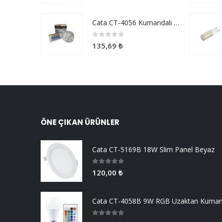
Cata CT-4056 Kumandalı Akvaryum Ve Havuz Aydınlatma
0
5 üzerinden
135,69
₺
ÖNE ÇIKAN ÜRÜNLER
Cata CT-5169B 18W Slim Panel Beyaz
0
5 üzerinden
120,00
₺
0
5 üzerinden