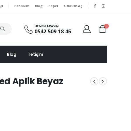
|
|
JI
Hesabım
Blog
Sepet
Oturum aç
HEMEN ARAYIN
0
0542 509 18 45
Blog
İletişim
ed Aplik Beyaz