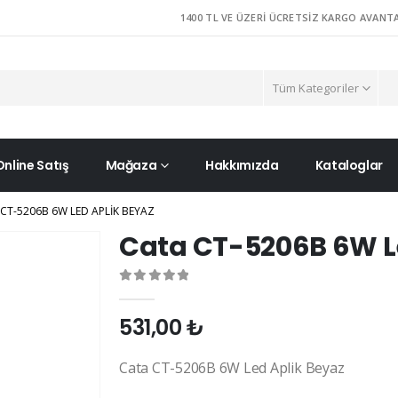
1400 TL VE ÜZERI ÜCRETSIZ KARGO AVANTA
Tüm Kategoriler
Online Satış
Mağaza
Hakkımızda
Kataloglar
CT-5206B 6W LED APLIK BEYAZ
Cata CT-5206B 6W L
0
out of 5
531,00
₺
Cata CT-5206B 6W Led Aplik Beyaz