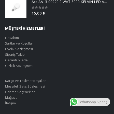
Ack AA13-00920 9 WAT 3000 KELVIN LED AMPUL
0
5 üzerinden
15,00
₺
MÜŞTERİ HİZMETLERİ
Hesabım
Şartlar ve Koşullar
Üyelik Sözleşmesi
Sipariş Takibi
Garanti & İade
Gizlilik Sözleşmesi
Kargo ve Teslimat Koşulları
Mesafeli Satış Sözleşmesi
Ödeme Seçenekleri
Mağaza
WhatsApp Sipariş
İletişim