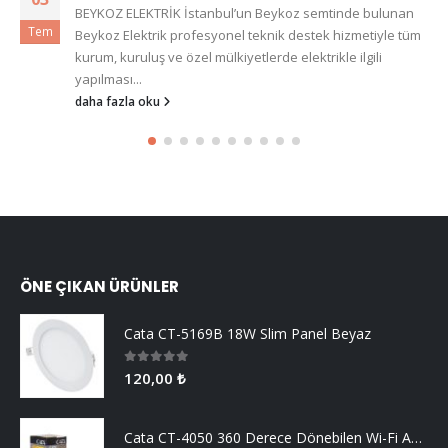
BEYKOZ ELEKTRİK İstanbul’un Beykoz semtinde bulunan
Tem
Beykoz Elektrik profesyonel teknik destek hizmetiyle tüm
kurum, kuruluş ve özel mülkiyetlerde elektrikle ilgili
yapılması...
daha fazla oku
ÖNE ÇIKAN ÜRÜNLER
Cata CT-5169B 18W Slim Panel Beyaz
0
5 üzerinden
120,00
₺
Cata CT-4050 360 Derece Dönebilen Wi-Fi Akıllı IP Kamera