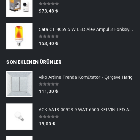
0
5 üzerinden
973,48
₺
Cata CT-4059 5 W LED Alev Ampul 3 Fonksiyonlu
0
5 üzerinden
153,40
₺
SON EKLENEN ÜRÜNLER
Viko Artline Trenda Komütator - Çerçeve Hariç
0
5 üzerinden
111,00
₺
ACK AA13-00923 9 WAT 6500 KELVIN LED AMPUL
0
5 üzerinden
15,00
₺