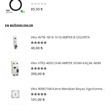
0
5 üzerinden
85,50
₺
EN BEĞENILENLER
Viko 4VTB-1B16 1X16 AMPER B SİGORTA
5.00
5 üzerinden
40,00
₺
Viko VTR2-4030 2X40 AMPER 30 MA KAÇAK AKIM
5.00
5 üzerinden
350,00
₺
Viko 90967166 Karre Meridian Beyaz Vga Konnektör Mekanizma Çerçeve Hariç
5.00
5 üzerinden
101,00
₺