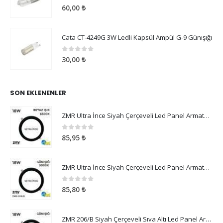
0
5 üzerinden
60,00
₺
Cata CT-4249G 3W Ledli Kapsül Ampül G-9 Günışığı
0
5 üzerinden
30,00
₺
SON EKLENENLER
ZMR Ultra İnce Siyah Çerçeveli Led Panel Armatür 18W Beyaz Işık
0
5 üzerinden
85,95
₺
ZMR Ultra İnce Siyah Çerçeveli Led Panel Armatür 18W Günışığı
0
5 üzerinden
85,80
₺
ZMR 206/B Siyah Çerçeveli Sıva Altı Led Panel Armatür 18W Günışığı