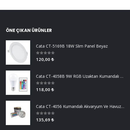
ÖNE ÇIKAN ÜRÜNLER
Cata CT-5169B 18W Slim Panel Beyaz
0
5 üzerinden
120,00
₺
Cata CT-4058B 9W RGB Uzaktan Kumandalı Led Ampul Beyaz Işık
0
5 üzerinden
118,00
₺
Cata CT-4056 Kumandalı Akvaryum Ve Havuz Aydınlatma
0
5 üzerinden
135,69
₺