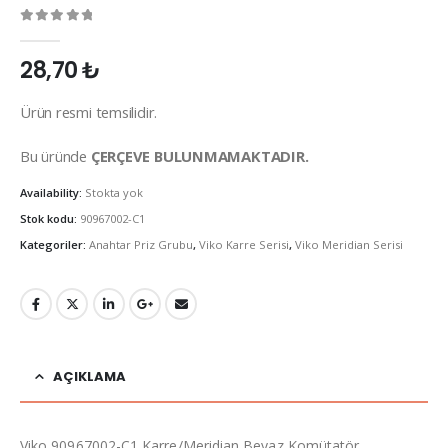
0
out of 5
28,70
₺
Ürün resmi temsilidir.
Bu üründe
ÇERÇEVE BULUNMAMAKTADIR.
Availability:
Stokta yok
Stok kodu:
90967002-C1
Kategoriler:
Anahtar Priz Grubu
,
Viko Karre Serisi
,
Viko Meridian Serisi
AÇIKLAMA
Viko 90967002-C1 Karre/Meridian Beyaz Komütatör