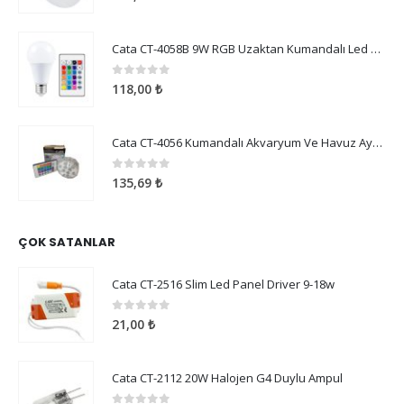
Cata CT-4058B 9W RGB Uzaktan Kumandalı Led Ampul Beyaz Işık
0
5 üzerinden
118,00
₺
Cata CT-4056 Kumandalı Akvaryum Ve Havuz Aydınlatma
0
5 üzerinden
135,69
₺
ÇOK SATANLAR
Cata CT-2516 Slim Led Panel Driver 9-18w
0
5 üzerinden
21,00
₺
Cata CT-2112 20W Halojen G4 Duylu Ampul