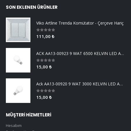
SON EKLENEN ÜRÜNLER
Viko Artline Trenda Komütator - Çerçeve Hariç
0
5 üzerinden
111,00
₺
ACK AA13-00923 9 WAT 6500 KELVIN LED AMPUL
0
5 üzerinden
15,00
₺
Ack AA13-00920 9 WAT 3000 KELVIN LED AMPUL
0
5 üzerinden
15,00
₺
MÜŞTERİ HİZMETLERİ
Hesabım