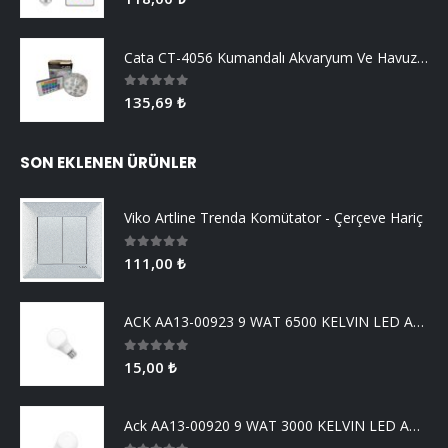
Cata CT-4056 Kumandalı Akvaryum Ve Havuz Aydınlatma
0
5 üzerinden
135,69
₺
SON EKLENEN ÜRÜNLER
Viko Artline Trenda Komütator - Çerçeve Hariç
0
5 üzerinden
111,00
₺
ACK AA13-00923 9 WAT 6500 KELVIN LED AMPUL
0
5 üzerinden
15,00
₺
Ack AA13-00920 9 WAT 3000 KELVIN LED AMPUL