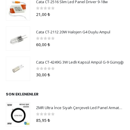
Cata CT-2516 Slim Led Panel Driver 9-18w
0
5 üzerinden
21,00
₺
Cata CT-2112 20W Halojen G4 Duylu Ampul
0
5 üzerinden
60,00
₺
Cata CT-4249G 3W Ledli Kapsül Ampül G-9 Günışığı
0
5 üzerinden
30,00
₺
SON EKLENENLER
ZMR Ultra İnce Siyah Çerçeveli Led Panel Armatür 18W Beyaz Işık
0
5 üzerinden
85,95
₺