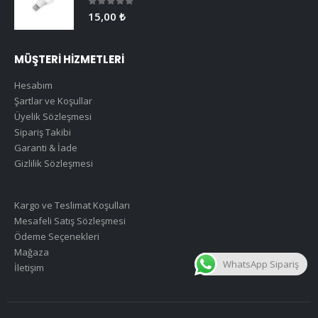
0
5 üzerinden
15,00
₺
MÜŞTERİ HİZMETLERİ
Hesabım
Şartlar ve Koşullar
Üyelik Sözleşmesi
Sipariş Takibi
Garanti & İade
Gizlilik Sözleşmesi
Kargo ve Teslimat Koşulları
Mesafeli Satış Sözleşmesi
Ödeme Seçenekleri
Mağaza
WhatsApp Sipariş
İletişim