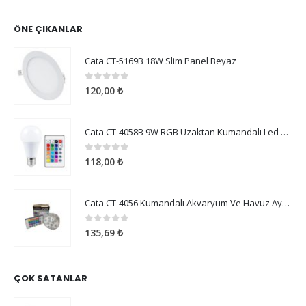
ÖNE ÇIKANLAR
Cata CT-5169B 18W Slim Panel Beyaz
0
5 üzerinden
120,00
₺
Cata CT-4058B 9W RGB Uzaktan Kumandalı Led Ampul Beyaz Işık
0
5 üzerinden
118,00
₺
Cata CT-4056 Kumandalı Akvaryum Ve Havuz Aydınlatma
0
5 üzerinden
135,69
₺
ÇOK SATANLAR