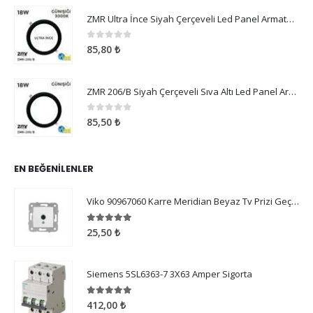
ZMR Ultra İnce Siyah Çerçeveli Led Panel Armatür 18W Günışığı
0
5 üzerinden
85,80
₺
ZMR 206/B Siyah Çerçeveli Sıva Altı Led Panel Armatür 18W Günışığı
0
5 üzerinden
85,50
₺
EN BEĞENILENLER
Viko 90967060 Karre Meridian Beyaz Tv Prizi Geçişli 12dB Çerçeve Hariç
5.00
5 üzerinden
25,50
₺
Siemens 5SL6363-7 3X63 Amper Sigorta
5.00
5 üzerinden
412,00
₺