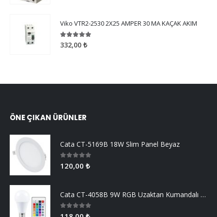
Viko VTR2-2530 2X25 AMPER 30 MA KAÇAK AKIM
5.00
5 üzerinden
332,00
₺
ÖNE ÇIKAN ÜRÜNLER
Cata CT-5169B 18W Slim Panel Beyaz
0
5 üzerinden
120,00
₺
Cata CT-4058B 9W RGB Uzaktan Kumandalı Led Ampul Beyaz Işık
0
5 üzerinden
118,00
₺