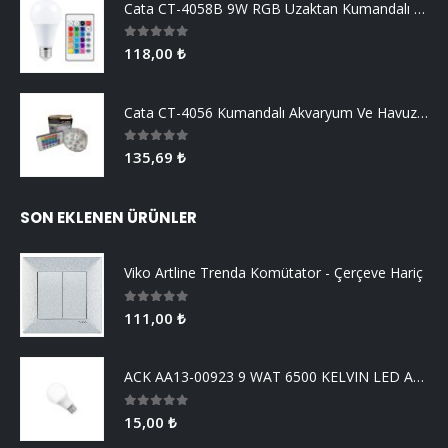
Cata CT-4058B 9W RGB Uzaktan Kumandalı Led Ampul Beyaz Işık
0
5 üzerinden
118,00
₺
Cata CT-4056 Kumandalı Akvaryum Ve Havuz Aydınlatma
0
5 üzerinden
135,69
₺
SON EKLENEN ÜRÜNLER
Viko Artline Trenda Komütator - Çerçeve Hariç
0
5 üzerinden
111,00
₺
ACK AA13-00923 9 WAT 6500 KELVIN LED AMPUL
0
5 üzerinden
15,00
₺