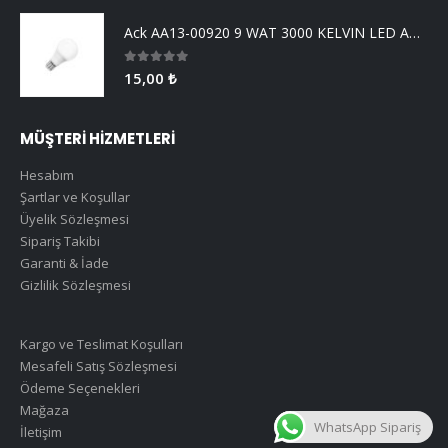
Ack AA13-00920 9 WAT 3000 KELVIN LED AMPUL
0
5 üzerinden
15,00
₺
MÜŞTERİ HİZMETLERİ
Hesabım
Şartlar ve Koşullar
Üyelik Sözleşmesi
Sipariş Takibi
Garanti & İade
Gizlilik Sözleşmesi
Kargo ve Teslimat Koşulları
Mesafeli Satış Sözleşmesi
Ödeme Seçenekleri
Mağaza
WhatsApp Sipariş
İletişim