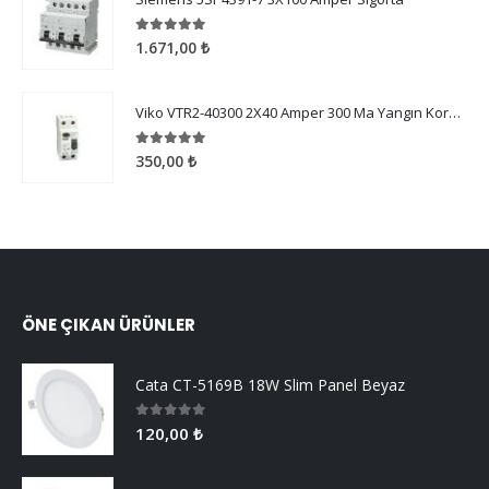
5.00
5 üzerinden
1.671,00
₺
Viko VTR2-40300 2X40 Amper 300 Ma Yangın Koruma
5.00
5 üzerinden
350,00
₺
ÖNE ÇIKAN ÜRÜNLER
Cata CT-5169B 18W Slim Panel Beyaz
0
5 üzerinden
120,00
₺