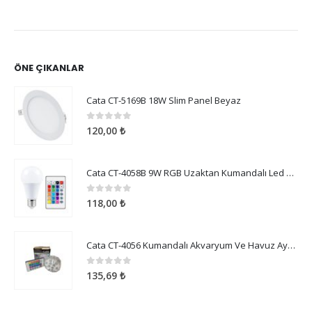
ÖNE ÇIKANLAR
Cata CT-5169B 18W Slim Panel Beyaz
0
5 üzerinden
120,00
₺
Cata CT-4058B 9W RGB Uzaktan Kumandalı Led Ampul Beyaz Işık
0
5 üzerinden
118,00
₺
Cata CT-4056 Kumandalı Akvaryum Ve Havuz Aydınlatma
0
5 üzerinden
135,69
₺