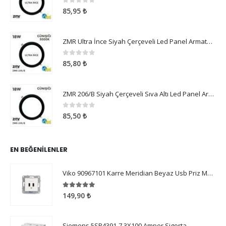
0
5 üzerinden
85,95
₺
ZMR Ultra İnce Siyah Çerçeveli Led Panel Armatür 18W Günışığı
0
5 üzerinden
85,80
₺
ZMR 206/B Siyah Çerçeveli Sıva Altı Led Panel Armatür 18W Günışığı
0
5 üzerinden
85,50
₺
EN BEĞENILENLER
Viko 90967101 Karre Meridian Beyaz Usb Priz Mekanizma Çerçeve Hariç
5.00
5 üzerinden
149,90
₺
Siemens 5SP4391-7 3X100 Amper Sigorta