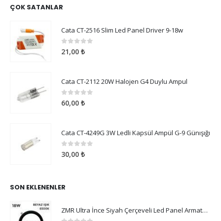
ÇOK SATANLAR
Cata CT-2516 Slim Led Panel Driver 9-18w
0
5 üzerinden
21,00
₺
Cata CT-2112 20W Halojen G4 Duylu Ampul
0
5 üzerinden
60,00
₺
Cata CT-4249G 3W Ledli Kapsül Ampül G-9 Günışığı
0
5 üzerinden
30,00
₺
SON EKLENENLER
ZMR Ultra İnce Siyah Çerçeveli Led Panel Armatür 18W Beyaz Işık