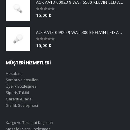
ACK AA13-00923 9 WAT 6500 KELVIN LED AMPUL
0
5 üzerinden
15,00
₺
Ack AA13-00920 9 WAT 3000 KELVIN LED AMPUL
0
5 üzerinden
15,00
₺
MÜŞTERİ HİZMETLERİ
Hesabım
Şartlar ve Koşullar
Üyelik Sözleşmesi
Sipariş Takibi
Garanti & İade
Gizlilik Sözleşmesi
Kargo ve Teslimat Koşulları
Mesafeli Satış Sözleşmesi