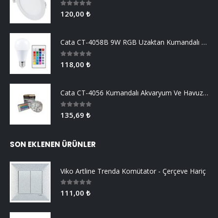
0
5 üzerinden
120,00
₺
Cata CT-4058B 9W RGB Uzaktan Kumandalı Led Ampul Beyaz Işık
0
5 üzerinden
118,00
₺
Cata CT-4056 Kumandalı Akvaryum Ve Havuz Aydınlatma
0
5 üzerinden
135,69
₺
SON EKLENEN ÜRÜNLER
Viko Artline Trenda Komütator - Çerçeve Hariç
0
5 üzerinden
111,00
₺