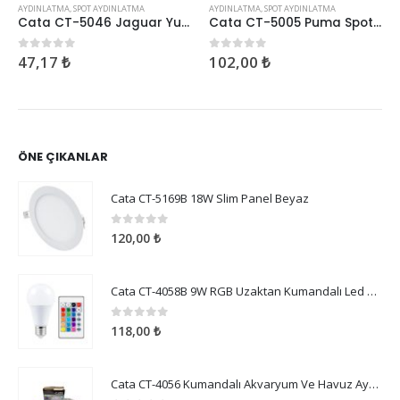
AYDINLATMA
,
SPOT AYDINLATMA
AYDINLATMA
,
SPOT AYDINLATMA
Cata CT-5046 Jaguar Yuvarlak Spot Beyaz-Platin
Cata CT-5005 Puma Spot İkili Siyah
102,00
₺
235,99
₺
0
5 üzerinden
0
5 üzerinden
ÖNE ÇIKANLAR
Cata CT-5169B 18W Slim Panel Beyaz
0
5 üzerinden
120,00
₺
Cata CT-4058B 9W RGB Uzaktan Kumandalı Led Ampul Beyaz Işık
0
5 üzerinden
118,00
₺
Cata CT-4056 Kumandalı Akvaryum Ve Havuz Aydınlatma