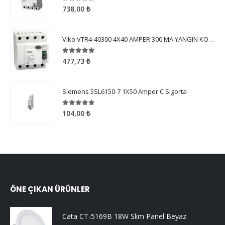
5.00
5 üzerinden
738,00
₺
Viko VTR4-40300 4X40 AMPER 300 MA YANGIN KORUMA
5.00
5 üzerinden
477,73
₺
Siemens 5SL6150-7 1X50 Amper C Sigorta
5.00
5 üzerinden
104,00
₺
ÖNE ÇIKAN ÜRÜNLER
Cata CT-5169B 18W Slim Panel Beyaz