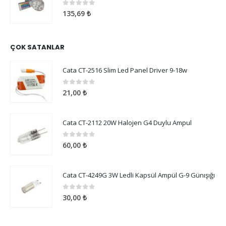
0
5 üzerinden
135,69
₺
ÇOK SATANLAR
Cata CT-2516 Slim Led Panel Driver 9-18w
0
5 üzerinden
21,00
₺
Cata CT-2112 20W Halojen G4 Duylu Ampul
0
5 üzerinden
60,00
₺
Cata CT-4249G 3W Ledli Kapsül Ampül G-9 Günışığı
0
5 üzerinden
30,00
₺