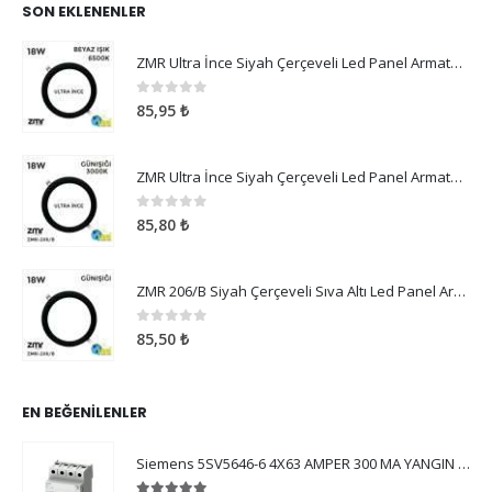
SON EKLENENLER
ZMR Ultra İnce Siyah Çerçeveli Led Panel Armatür 18W Beyaz Işık
0
5 üzerinden
85,95
₺
ZMR Ultra İnce Siyah Çerçeveli Led Panel Armatür 18W Günışığı
0
5 üzerinden
85,80
₺
ZMR 206/B Siyah Çerçeveli Sıva Altı Led Panel Armatür 18W Günışığı
0
5 üzerinden
85,50
₺
EN BEĞENILENLER
Siemens 5SV5646-6 4X63 AMPER 300 MA YANGIN KORUMA