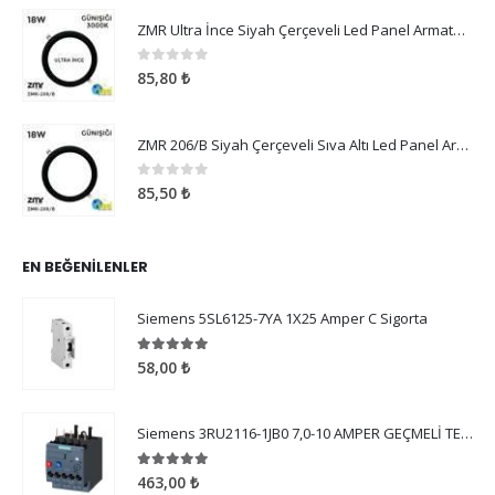
ZMR Ultra İnce Siyah Çerçeveli Led Panel Armatür 18W Günışığı
0
5 üzerinden
85,80
₺
ZMR 206/B Siyah Çerçeveli Sıva Altı Led Panel Armatür 18W Günışığı
0
5 üzerinden
85,50
₺
EN BEĞENILENLER
Siemens 5SL6125-7YA 1X25 Amper C Sigorta
5.00
5 üzerinden
58,00
₺
Siemens 3RU2116-1JB0 7,0-10 AMPER GEÇMELİ TERMİK ROLE
5.00
5 üzerinden
463,00
₺