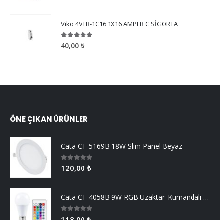
Viko 4VTB-1C16 1X16 AMPER C SİGORTA
5.00
5 üzerinden
40,00
₺
ÖNE ÇIKAN ÜRÜNLER
Cata CT-5169B 18W Slim Panel Beyaz
0
5 üzerinden
120,00
₺
Cata CT-4058B 9W RGB Uzaktan Kumandalı Led Ampul Beyaz Işık
0
5 üzerinden
118,00
₺