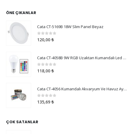
ÖNE ÇIKANLAR
Cata CT-5169B 18W Slim Panel Beyaz
0
5 üzerinden
120,00
₺
Cata CT-4058B 9W RGB Uzaktan Kumandalı Led Ampul Beyaz Işık
0
5 üzerinden
118,00
₺
Cata CT-4056 Kumandalı Akvaryum Ve Havuz Aydınlatma
0
5 üzerinden
135,69
₺
ÇOK SATANLAR