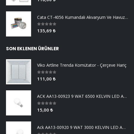
Cata CT-4056 Kumandalı Akvaryum Ve Havuz Aydınlatma
0
5 üzerinden
135,69
₺
SON EKLENEN ÜRÜNLER
Viko Artline Trenda Komütator - Çerçeve Hariç
0
5 üzerinden
111,00
₺
ACK AA13-00923 9 WAT 6500 KELVIN LED AMPUL
0
5 üzerinden
15,00
₺
Ack AA13-00920 9 WAT 3000 KELVIN LED AMPUL