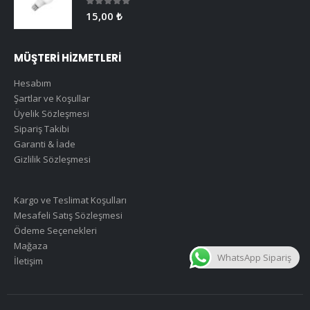
0
5 üzerinden
15,00
₺
MÜŞTERİ HİZMETLERİ
Hesabım
Şartlar ve Koşullar
Üyelik Sözleşmesi
Sipariş Takibi
Garanti & İade
Gizlilik Sözleşmesi
Kargo ve Teslimat Koşulları
Mesafeli Satış Sözleşmesi
Ödeme Seçenekleri
Mağaza
WhatsApp Sipariş
İletişim