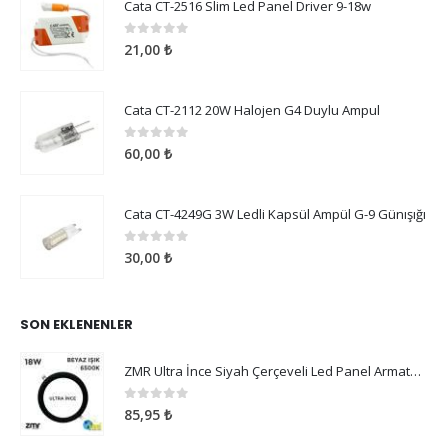
Cata CT-2516 Slim Led Panel Driver 9-18w
0
5 üzerinden
21,00
₺
Cata CT-2112 20W Halojen G4 Duylu Ampul
0
5 üzerinden
60,00
₺
Cata CT-4249G 3W Ledli Kapsül Ampül G-9 Günışığı
0
5 üzerinden
30,00
₺
SON EKLENENLER
ZMR Ultra İnce Siyah Çerçeveli Led Panel Armatür 18W Beyaz Işık
0
5 üzerinden
85,95
₺