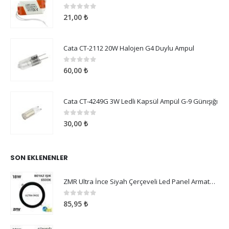
0
5 üzerinden
21,00
₺
Cata CT-2112 20W Halojen G4 Duylu Ampul
0
5 üzerinden
60,00
₺
Cata CT-4249G 3W Ledli Kapsül Ampül G-9 Günışığı
0
5 üzerinden
30,00
₺
SON EKLENENLER
ZMR Ultra İnce Siyah Çerçeveli Led Panel Armatür 18W Beyaz Işık
0
5 üzerinden
85,95
₺