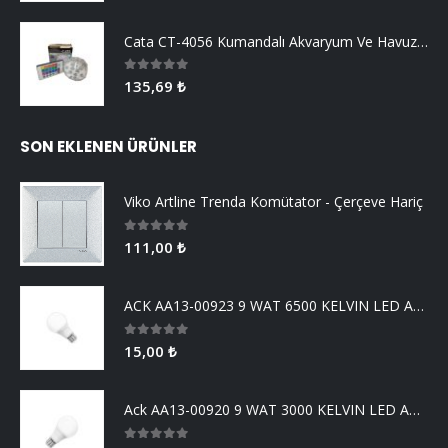
Cata CT-4056 Kumandalı Akvaryum Ve Havuz Aydınlatma
0
5 üzerinden
135,69
₺
SON EKLENEN ÜRÜNLER
Viko Artline Trenda Komütator - Çerçeve Hariç
0
5 üzerinden
111,00
₺
ACK AA13-00923 9 WAT 6500 KELVIN LED AMPUL
0
5 üzerinden
15,00
₺
Ack AA13-00920 9 WAT 3000 KELVIN LED AMPUL