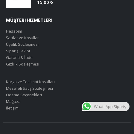
0
5 üzerinden
15,00
₺
MÜŞTERİ HİZMETLERİ
Hesabım
Şartlar ve Koşullar
Üyelik Sözleşmesi
Sipariş Takibi
Garanti & İade
Gizlilik Sözleşmesi
Kargo ve Teslimat Koşulları
Mesafeli Satış Sözleşmesi
Ödeme Seçenekleri
Mağaza
WhatsApp Sipariş
İletişim