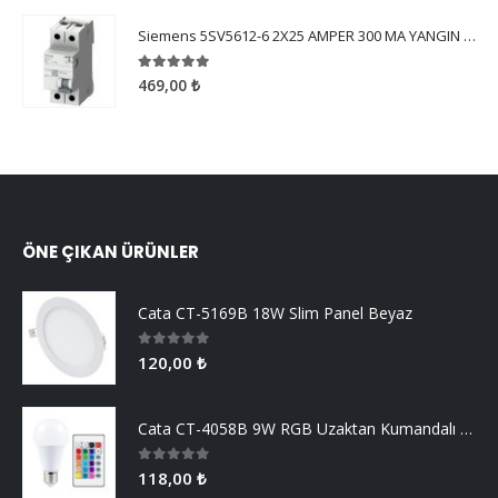
Siemens 5SV5612-6 2X25 AMPER 300 MA YANGIN KORUMA
5.00
5 üzerinden
469,00
₺
ÖNE ÇIKAN ÜRÜNLER
Cata CT-5169B 18W Slim Panel Beyaz
0
5 üzerinden
120,00
₺
Cata CT-4058B 9W RGB Uzaktan Kumandalı Led Ampul Beyaz Işık
0
5 üzerinden
118,00
₺