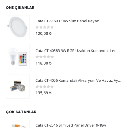
ÖNE ÇIKANLAR
Cata CT-5169B 18W Slim Panel Beyaz
0
5 üzerinden
120,00
₺
Cata CT-4058B 9W RGB Uzaktan Kumandalı Led Ampul Beyaz Işık
0
5 üzerinden
118,00
₺
Cata CT-4056 Kumandalı Akvaryum Ve Havuz Aydınlatma
0
5 üzerinden
135,69
₺
ÇOK SATANLAR
Cata CT-2516 Slim Led Panel Driver 9-18w