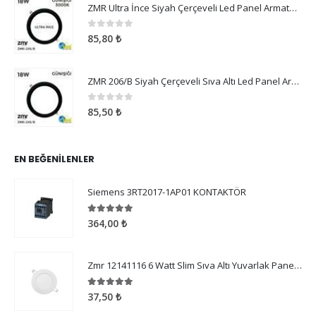
ZMR Ultra İnce Siyah Çerçeveli Led Panel Armatür 18W Günışığı
0
5 üzerinden
85,80
₺
ZMR 206/B Siyah Çerçeveli Sıva Altı Led Panel Armatür 18W Günışığı
0
5 üzerinden
85,50
₺
EN BEĞENILENLER
Siemens 3RT2017-1AP01 KONTAKTÖR
5.00
5 üzerinden
364,00
₺
Zmr 12141116 6 Watt Slim Sıva Altı Yuvarlak Panel Armatür 3000 Kelvin
5.00
5 üzerinden
37,50
₺