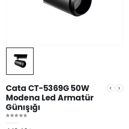
Cata CT-5369G 50W
Modena Led Armatür
Günışığı
0
out of 5