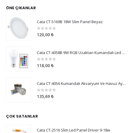
ÖNE ÇIKANLAR
Cata CT-5169B 18W Slim Panel Beyaz
0
5 üzerinden
120,00
₺
Cata CT-4058B 9W RGB Uzaktan Kumandalı Led Ampul Beyaz Işık
0
5 üzerinden
118,00
₺
Cata CT-4056 Kumandalı Akvaryum Ve Havuz Aydınlatma
0
5 üzerinden
135,69
₺
ÇOK SATANLAR
Cata CT-2516 Slim Led Panel Driver 9-18w