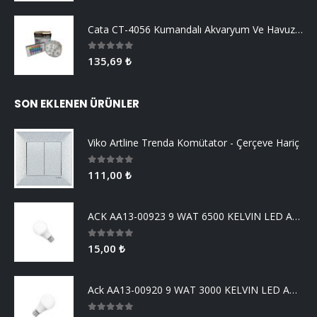
Cata CT-4056 Kumandalı Akvaryum Ve Havuz Aydınlatma
0
5 üzerinden
135,69
₺
SON EKLENEN ÜRÜNLER
Viko Artline Trenda Komütator - Çerçeve Hariç
0
5 üzerinden
111,00
₺
ACK AA13-00923 9 WAT 6500 KELVIN LED AMPUL
0
5 üzerinden
15,00
₺
Ack AA13-00920 9 WAT 3000 KELVIN LED AMPUL