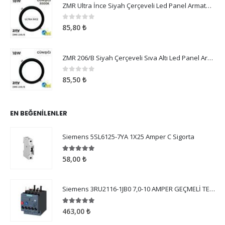
ZMR Ultra İnce Siyah Çerçeveli Led Panel Armatür 18W Günışığı
0
5 üzerinden
85,80
₺
ZMR 206/B Siyah Çerçeveli Sıva Altı Led Panel Armatür 18W Günışığı
0
5 üzerinden
85,50
₺
EN BEĞENILENLER
Siemens 5SL6125-7YA 1X25 Amper C Sigorta
5.00
5 üzerinden
58,00
₺
Siemens 3RU2116-1JB0 7,0-10 AMPER GEÇMELİ TERMİK ROLE
5.00
5 üzerinden
463,00
₺