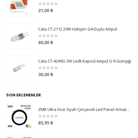
0
5 üzerinden
21,00
₺
Cata CT-2112 20W Halojen G4 Duylu Ampul
0
5 üzerinden
60,00
₺
Cata CT-4249G 3W Ledli Kapsül Ampül G-9 Günışığı
0
5 üzerinden
30,00
₺
SON EKLENENLER
ZMR Ultra İnce Siyah Çerçeveli Led Panel Armatür 18W Beyaz Işık
0
5 üzerinden
85,95
₺