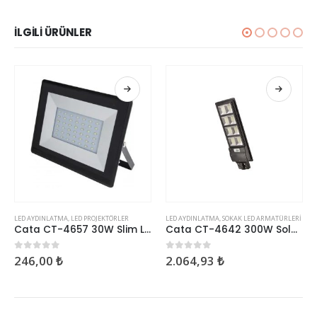
İLGILI ÜRÜNLER
LED AYDINLATMA
,
LED PROJEKTÖRLER
LED AYDINLATMA
,
SOKAK LED ARMATÜRLERI
Cata CT-4657 30W Slim Led Projektör Beyaz
Cata CT-4642 300W Solar Sokak Armatürü
246,00
₺
2.064,93
₺
0
5 üzerinden
0
5 üzerinden