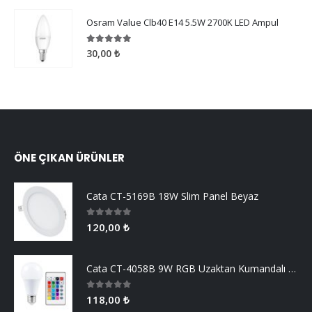
Osram Value Clb40 E14 5.5W 2700K LED Ampul
5.00
5 üzerinden
30,00
₺
ÖNE ÇIKAN ÜRÜNLER
Cata CT-5169B 18W Slim Panel Beyaz
0
5 üzerinden
120,00
₺
Cata CT-4058B 9W RGB Uzaktan Kumandalı Led Ampul Beyaz Işık
0
5 üzerinden
118,00
₺