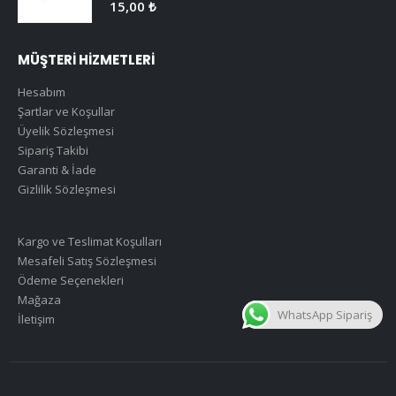
0
5 üzerinden
15,00
₺
MÜŞTERİ HİZMETLERİ
Hesabım
Şartlar ve Koşullar
Üyelik Sözleşmesi
Sipariş Takibi
Garanti & İade
Gizlilik Sözleşmesi
Kargo ve Teslimat Koşulları
Mesafeli Satış Sözleşmesi
Ödeme Seçenekleri
Mağaza
WhatsApp Sipariş
İletişim