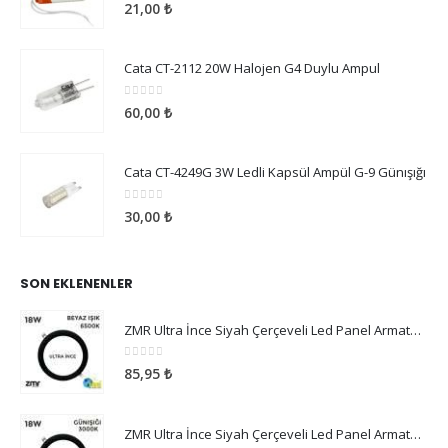
0
5 üzerinden
21,00
₺
Cata CT-2112 20W Halojen G4 Duylu Ampul
0
5 üzerinden
60,00
₺
Cata CT-4249G 3W Ledli Kapsül Ampül G-9 Günışığı
0
5 üzerinden
30,00
₺
SON EKLENENLER
ZMR Ultra İnce Siyah Çerçeveli Led Panel Armatür 18W Beyaz Işık
0
5 üzerinden
85,95
₺
ZMR Ultra İnce Siyah Çerçeveli Led Panel Armatür 18W Günışığı