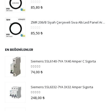
0
5 üzerinden
85,80
₺
ZMR 206/B Siyah Çerçeveli Sıva Altı Led Panel Armatür 18W Günışığı
0
5 üzerinden
85,50
₺
EN BEĞENILENLER
Siemens 5SL6140-7YA 1X40 Amper C Sigorta
5.00
5 üzerinden
74,00
₺
Siemens 5SL6332-7YA 3X32 Amper Sigorta
5.00
5 üzerinden
248,00
₺