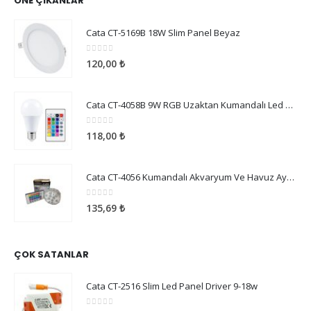
ÖNE ÇIKANLAR
Cata CT-5169B 18W Slim Panel Beyaz
0
5 üzerinden
120,00
₺
Cata CT-4058B 9W RGB Uzaktan Kumandalı Led Ampul Beyaz Işık
0
5 üzerinden
118,00
₺
Cata CT-4056 Kumandalı Akvaryum Ve Havuz Aydınlatma
0
5 üzerinden
135,69
₺
ÇOK SATANLAR
Cata CT-2516 Slim Led Panel Driver 9-18w