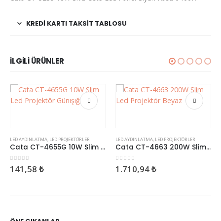
KREDI KARTI TAKSIT TABLOSU
İLGILI ÜRÜNLER
INLATMA
,
LED PROJEKTÖRLER
LED AYDINLATMA
,
LED PROJEKTÖRLER
Cata CT-4655G 10W Slim Led Projektör Günışığı
Cata CT-4663 200W Slim Led Projektör Beyaz
rinden
0
5 üzerinden
58
₺
1.710,94
₺
LED AYDINLA
0
5 üzerin
1.415,