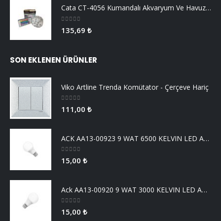
Cata CT-4056 Kumandalı Akvaryum Ve Havuz Aydınlatma
0
5 üzerinden
135,69
₺
SON EKLENEN ÜRÜNLER
Viko Artline Trenda Komütator - Çerçeve Hariç
0
5 üzerinden
111,00
₺
ACK AA13-00923 9 WAT 6500 KELVIN LED AMPUL
0
5 üzerinden
15,00
₺
Ack AA13-00920 9 WAT 3000 KELVIN LED AMPUL
0
5 üzerinden
15,00
₺