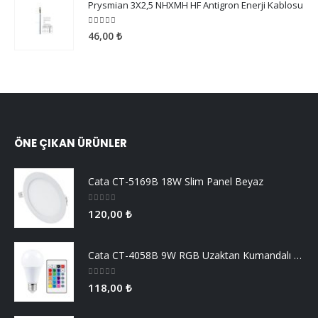
Prysmian 3X2,5 NHXMH HF Antigron Enerji Kablosu
5.00
5 üzerinden
46,00
₺
ÖNE ÇIKAN ÜRÜNLER
Cata CT-5169B 18W Slim Panel Beyaz
0
5 üzerinden
120,00
₺
Cata CT-4058B 9W RGB Uzaktan Kumandalı Led Ampul Beyaz Işık
0
5 üzerinden
118,00
₺