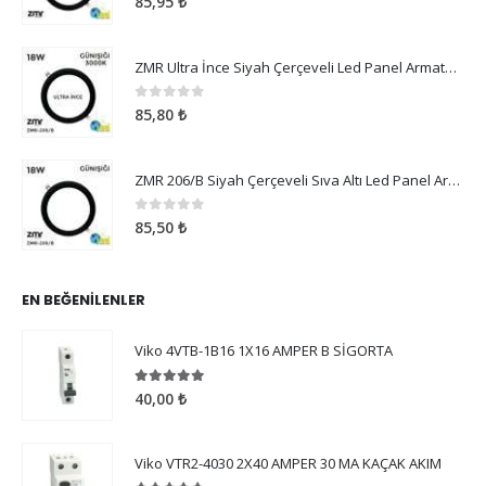
85,95
₺
ZMR Ultra İnce Siyah Çerçeveli Led Panel Armatür 18W Günışığı
0
5 üzerinden
85,80
₺
ZMR 206/B Siyah Çerçeveli Sıva Altı Led Panel Armatür 18W Günışığı
0
5 üzerinden
85,50
₺
EN BEĞENILENLER
Viko 4VTB-1B16 1X16 AMPER B SİGORTA
5.00
5 üzerinden
40,00
₺
Viko VTR2-4030 2X40 AMPER 30 MA KAÇAK AKIM