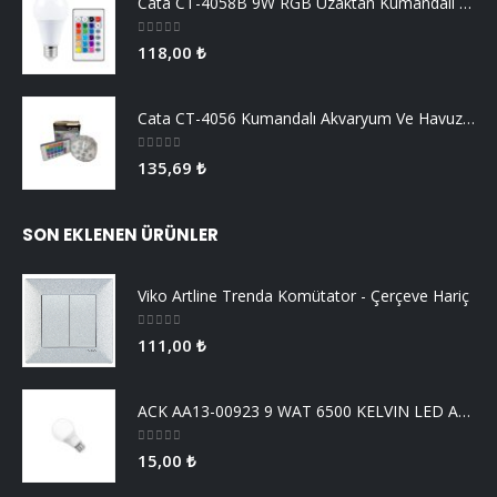
Cata CT-4058B 9W RGB Uzaktan Kumandalı Led Ampul Beyaz Işık
0
5 üzerinden
118,00
₺
Cata CT-4056 Kumandalı Akvaryum Ve Havuz Aydınlatma
0
5 üzerinden
135,69
₺
SON EKLENEN ÜRÜNLER
Viko Artline Trenda Komütator - Çerçeve Hariç
0
5 üzerinden
111,00
₺
ACK AA13-00923 9 WAT 6500 KELVIN LED AMPUL
0
5 üzerinden
15,00
₺