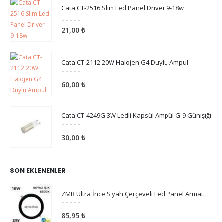
Cata CT-2516 Slim Led Panel Driver 9-18w
0
5 üzerinden
21,00
₺
Cata CT-2112 20W Halojen G4 Duylu Ampul
0
5 üzerinden
60,00
₺
Cata CT-4249G 3W Ledli Kapsül Ampül G-9 Günışığı
0
5 üzerinden
30,00
₺
SON EKLENENLER
ZMR Ultra İnce Siyah Çerçeveli Led Panel Armatür 18W Beyaz Işık
0
5 üzerinden
85,95
₺