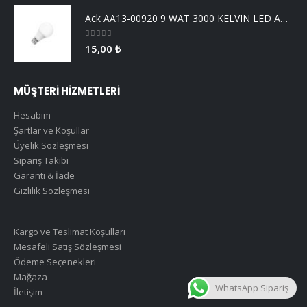
Ack AA13-00920 9 WAT 3000 KELVIN LED AMPUL
0
5 üzerinden
15,00
₺
MÜŞTERİ HİZMETLERİ
Hesabım
Şartlar ve Koşullar
Üyelik Sözleşmesi
Sipariş Takibi
Garanti & İade
Gizlilik Sözleşmesi
Kargo ve Teslimat Koşulları
Mesafeli Satış Sözleşmesi
Ödeme Seçenekleri
Mağaza
WhatsApp Sipariş
İletişim