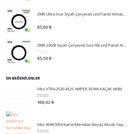
ZMR Ultra İnce Siyah Çerçeveli Led Panel Armatür 18W Günışığı
0
5 üzerinden
85,80
₺
ZMR 206/B Siyah Çerçeveli Sıva Altı Led Panel Armatür 18W Günışığı
0
5 üzerinden
85,50
₺
EN BEĞENILENLER
Viko VTR4-2530 4X25 AMPER 30 MA KAÇAK AKIM
5.00
5 üzerinden
466,62
₺
Viko 90967054 Karre/Meridian Beyaz Müzik Yayın Anahtarı Mekanizma