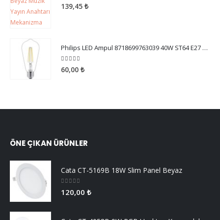
5.00
5 üzerinden
139,45
₺
Philips LED Ampul 8718699763039 40W ST64 E27 WW CL ND SRT4
5.00
5 üzerinden
60,00
₺
ÖNE ÇIKAN ÜRÜNLER
Cata CT-5169B 18W Slim Panel Beyaz
0
5 üzerinden
120,00
₺