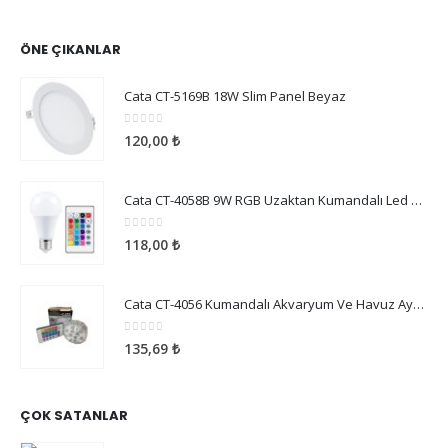
ÖNE ÇIKANLAR
Cata CT-5169B 18W Slim Panel Beyaz
0
5 üzerinden
120,00
₺
Cata CT-4058B 9W RGB Uzaktan Kumandalı Led Ampul Beyaz Işık
0
5 üzerinden
118,00
₺
Cata CT-4056 Kumandalı Akvaryum Ve Havuz Aydınlatma
0
5 üzerinden
135,69
₺
ÇOK SATANLAR