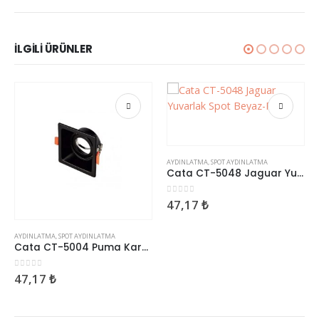
İLGILI ÜRÜNLER
AYDINLATMA
,
SPOT AYDINLATMA
Cata CT-5048 Jaguar Yuvarlak Spot Beyaz-Rose
0
5 üzerinden
47,17
₺
TMA
,
SPOT AYDINLATMA
AYDINLATMA
,
Cata CT-5004 Puma Kare Spot Siyah Kasa
rinden
0
5 üzerin
7
₺
235,99