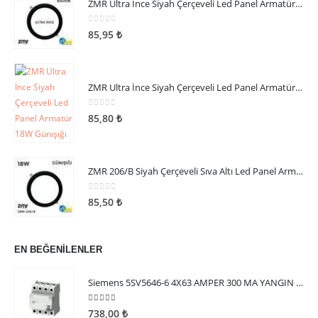
SON EKLENENLER
ZMR Ultra İnce Siyah Çerçeveli Led Panel Armatür 18W Beyaz Işık
0
5 üzerinden
85,95
₺
ZMR Ultra İnce Siyah Çerçeveli Led Panel Armatür 18W Günışığı
0
5 üzerinden
85,80
₺
ZMR 206/B Siyah Çerçeveli Sıva Altı Led Panel Armatür 18W Günışığı
0
5 üzerinden
85,50
₺