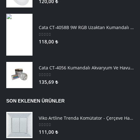
ÖNE ÇIKAN ÜRÜNLER
Cata CT-5169B 18W Slim Panel Beyaz
0
5 üzerinden
120,00
₺
Cata CT-4058B 9W RGB Uzaktan Kumandalı Led Ampul Beyaz Işık
0
5 üzerinden
118,00
₺
Cata CT-4056 Kumandalı Akvaryum Ve Havuz Aydınlatma
0
5 üzerinden
135,69
₺
SON EKLENEN ÜRÜNLER