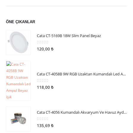
LED AYDINLATMA
,
SOKAK LED ARMATÜRLERI
Cata CT-4682 120W Sokak Armatürü
0
5 üzerinden
1.120,96
₺
ÖNE ÇIKANLAR
Cata CT-5169B 18W Slim Panel Beyaz
0
5 üzerinden
120,00
₺
Cata CT-4058B 9W RGB Uzaktan Kumandalı Led Ampul Beyaz Işık
0
5 üzerinden
118,00
₺