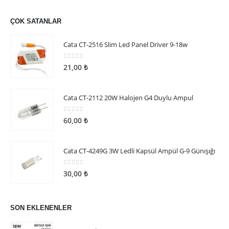
Cata CT-4056 Kumandalı Akvaryum Ve Havuz Aydınlatma
0
5 üzerinden
135,69
₺
ÇOK SATANLAR
Cata CT-2516 Slim Led Panel Driver 9-18w
0
5 üzerinden
21,00
₺
Cata CT-2112 20W Halojen G4 Duylu Ampul
0
5 üzerinden
60,00
₺
Cata CT-4249G 3W Ledli Kapsül Ampül G-9 Günışığı
0
5 üzerinden
30,00
₺