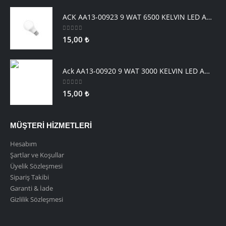
Viko Artline Trenda Komütator - Çerçeve Hariç
0
5 üzerinden
111,00
₺
ACK AA13-00923 9 WAT 6500 KELVIN LED AMPUL
0
5 üzerinden
15,00
₺
Ack AA13-00920 9 WAT 3000 KELVIN LED AMPUL
0
5 üzerinden
15,00
₺
MÜŞTERİ HİZMETLERİ
Hesabım
Şartlar ve Koşullar
Üyelik Sözleşmesi