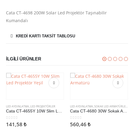
Cata CT-4698 200W Solar Led Projektör Taşınabilir
Kumandalı
KREDI KARTI TAKSIT TABLOSU
İLGILI ÜRÜNLER
LED AYDINLATMA
,
SOKAK LED ARMATÜRLERI
Cata CT-4680 30W Sokak Armatürü
0
5 üzerinden
560,46
₺