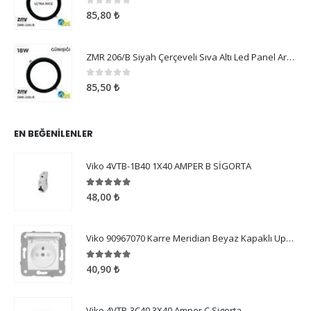
0
5 üzerinden
85,80
₺
ZMR 206/B Siyah Çerçeveli Sıva Altı Led Panel Armatür 18W Günışığı
0
5 üzerinden
85,50
₺
EN BEĞENILENLER
Viko 4VTB-1B40 1X40 AMPER B SİGORTA
5.00
5 üzerinden
48,00
₺
Viko 90967070 Karre Meridian Beyaz Kapaklı Ups Priz Ç.K. Mekanizma Çerçeve Hariç
5.00
5 üzerinden
40,90
₺
Viko 4VTB-3C40 3X40 Amper C Sigorta