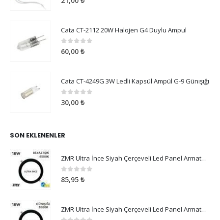
21,00
₺
Cata CT-2112 20W Halojen G4 Duylu Ampul
0
5 üzerinden
60,00
₺
Cata CT-4249G 3W Ledli Kapsül Ampül G-9 Günışığı
0
5 üzerinden
30,00
₺
SON EKLENENLER
ZMR Ultra İnce Siyah Çerçeveli Led Panel Armatür 18W Beyaz Işık
0
5 üzerinden
85,95
₺
ZMR Ultra İnce Siyah Çerçeveli Led Panel Armatür 18W Günışığı