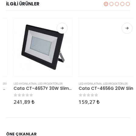
İLGILI ÜRÜNLER
LED AYDINLATMA
,
LED PROJEKTÖRLER
LED AYDINLATMA
,
LED PROJEKTÖRLER
Cata CT-4657Y 30W Slim Led Projektör Yeşil
Cata CT-4656G 20W Slim Led Projektör Günışığı
241,89
₺
159,27
₺
0
5 üzerinden
0
5 üzerinden
ÖNE ÇIKANLAR