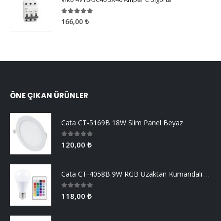
5.00
5 üzerinden
166,00
₺
ÖNE ÇIKAN ÜRÜNLER
Cata CT-5169B 18W Slim Panel Beyaz
0
5 üzerinden
120,00
₺
Cata CT-4058B 9W RGB Uzaktan Kumandalı Led Ampul Beyaz Işık
0
5 üzerinden
118,00
₺