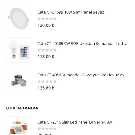
Cata CT-5169B 18W Slim Panel Beyaz
0
5 üzerinden
120,00
₺
Cata CT-4058B 9W RGB Uzaktan Kumandalı Led Ampul Beyaz Işık
0
5 üzerinden
118,00
₺
Cata CT-4056 Kumandalı Akvaryum Ve Havuz Aydınlatma
0
5 üzerinden
135,69
₺
ÇOK SATANLAR
Cata CT-2516 Slim Led Panel Driver 9-18w
0
5 üzerinden