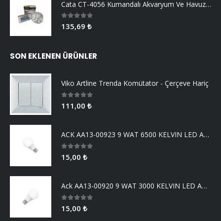
Cata CT-4056 Kumandalı Akvaryum Ve Havuz Aydınlatma
0
5 üzerinden
135,69
₺
SON EKLENEN ÜRÜNLER
Viko Artline Trenda Komütator - Çerçeve Hariç
0
5 üzerinden
111,00
₺
ACK AA13-00923 9 WAT 6500 KELVIN LED AMPUL
0
5 üzerinden
15,00
₺
Ack AA13-00920 9 WAT 3000 KELVIN LED AMPUL
0
5 üzerinden
15,00
₺