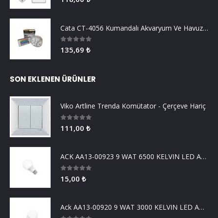
Cata CT-4056 Kumandalı Akvaryum Ve Havuz Aydınlatma
0
5 üzerinden
135,69
₺
SON EKLENEN ÜRÜNLER
Viko Artline Trenda Komütator - Çerçeve Hariç
0
5 üzerinden
111,00
₺
ACK AA13-00923 9 WAT 6500 KELVIN LED AMPUL
0
5 üzerinden
15,00
₺
Ack AA13-00920 9 WAT 3000 KELVIN LED AMPUL