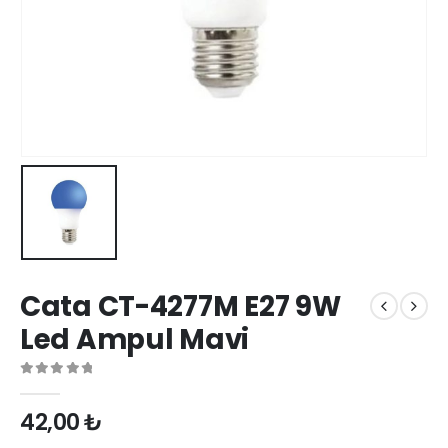
Cata CT-4277M E27 9W
Led Ampul Mavi
0
out of 5
42,00
₺