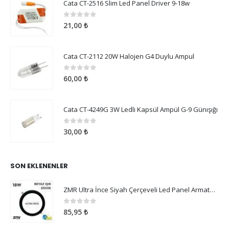
Cata CT-2516 Slim Led Panel Driver 9-18w
0
5 üzerinden
21,00
₺
Cata CT-2112 20W Halojen G4 Duylu Ampul
0
5 üzerinden
60,00
₺
Cata CT-4249G 3W Ledli Kapsül Ampül G-9 Günışığı
0
5 üzerinden
30,00
₺
SON EKLENENLER
ZMR Ultra İnce Siyah Çerçeveli Led Panel Armatür 18W Beyaz Işık
0
5 üzerinden
85,95
₺