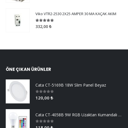
Viko VTR2-2530 2X25 AMPER 30 MA KAÇAK AKIM
5.00
5 üzerinden
332,00
₺
ÖNE ÇIKAN ÜRÜNLER
Cata CT-5169B 18W Slim Panel Beyaz
0
5 üzerinden
120,00
₺
Cata CT-4058B 9W RGB Uzaktan Kumandalı Led Ampul Beyaz Işık
0
5 üzerinden
118,00
₺