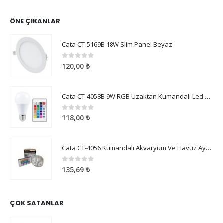
ÖNE ÇIKANLAR
Cata CT-5169B 18W Slim Panel Beyaz
0
5 üzerinden
120,00
₺
Cata CT-4058B 9W RGB Uzaktan Kumandalı Led Ampul Beyaz Işık
0
5 üzerinden
118,00
₺
Cata CT-4056 Kumandalı Akvaryum Ve Havuz Aydınlatma
0
5 üzerinden
135,69
₺
ÇOK SATANLAR