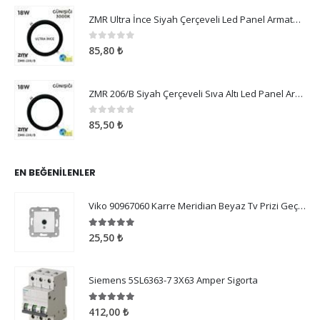
ZMR Ultra İnce Siyah Çerçeveli Led Panel Armatür 18W Günışığı
0
5 üzerinden
85,80
₺
ZMR 206/B Siyah Çerçeveli Sıva Altı Led Panel Armatür 18W Günışığı
0
5 üzerinden
85,50
₺
EN BEĞENILENLER
Viko 90967060 Karre Meridian Beyaz Tv Prizi Geçişli 12dB Çerçeve Hariç
5.00
5 üzerinden
25,50
₺
Siemens 5SL6363-7 3X63 Amper Sigorta
5.00
5 üzerinden
412,00
₺