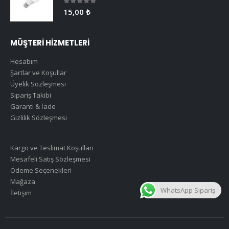
0
5 üzerinden
15,00
₺
MÜŞTERİ HİZMETLERİ
Hesabım
Şartlar ve Koşullar
Üyelik Sözleşmesi
Sipariş Takibi
Garanti & İade
Gizlilik Sözleşmesi
Kargo ve Teslimat Koşulları
Mesafeli Satış Sözleşmesi
Ödeme Seçenekleri
Mağaza
WhatsApp Sipariş
İletişim