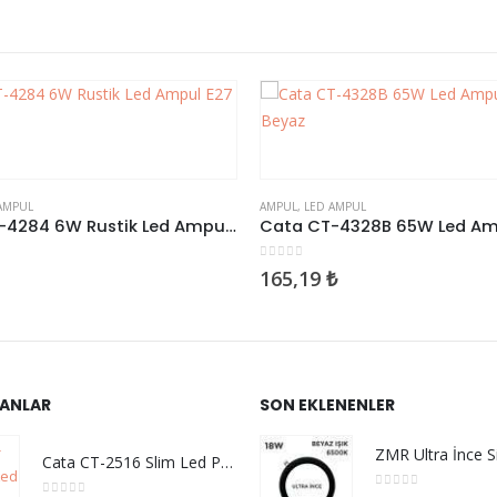
 AMPUL
AMPUL
,
LED AMPUL
Cata CT-4328B 65W Led Ampul E27 Beyaz
den
0
5 üzerinden
₺
35,40
₺