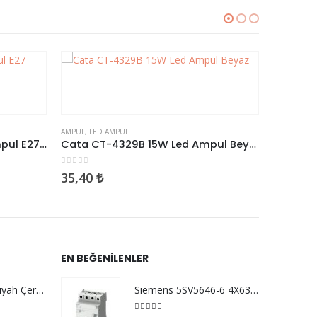
Cata CT-4329B 15W Led Ampul Beyaz
AMPUL
,
LED AMPUL
AMPUL
,
LED
Cata CT-4298 E27 4 W Rustik Led Ampul Amber
0
5 üzerinden
0
5 üzeri
58,97
₺
118,0