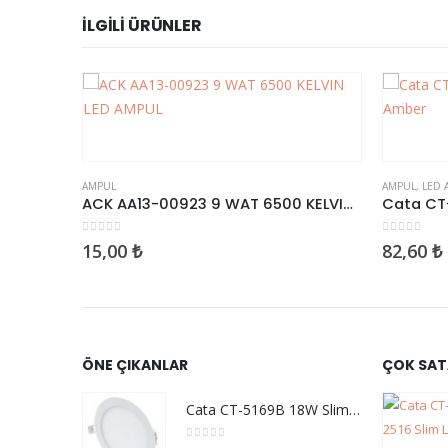
İLGILI ÜRÜNLER
AMPUL
,
LED AMPUL
AMPUL
,
LED
ACK AA13-00923 9 WAT 6500 KELVIN LED AMPUL
Cata CT-4284 6W Rustik Led Ampul E27 Amber
0
5 üzerinden
0
5 üzerin
82,60
₺
165,19