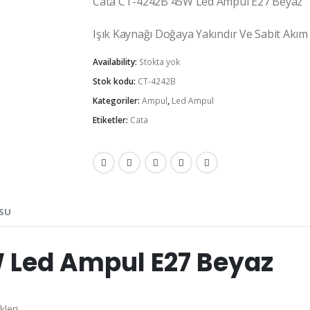
Cata CT-4242B 45W Led Ampul E27 Beyaz
Işık Kaynağı Doğaya Yakındır Ve Sabit Akım
Availability:
Stokta yok
Stok kodu:
CT-4242B
Kategoriler:
Ampul
,
Led Ampul
Etiketler:
Cata
OSU
 Led Ampul E27 Beyaz
leri