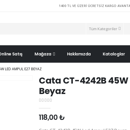
1400 TL VE ÜZERI ÜCRETSIZ KARGO AVANTA
Tüm Kategoriler
Online Satış
Mağaza
Hakkımızda
Kataloglar
5W LED AMPUL E27 BEYAZ
Cata CT-4242B 45W 
Beyaz
0
out of 5
118,00
₺