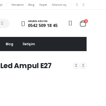
|
|
JI
Hesabım
Blog
Sepet
Oturum aç
HEMEN ARAYIN
0
0542 509 18 45
Blog
İletişim
Led Ampul E27