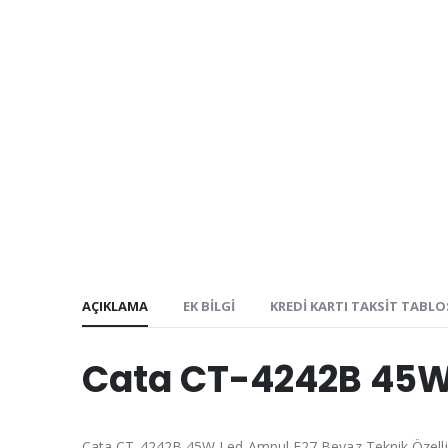
AÇIKLAMA
EK BILGI
KREDI KARTI TAKSIT TABL
Cata CT-4242B 45W
Cata CT-4242B 45W Led Ampul E27 Beyaz Teknik Özellik