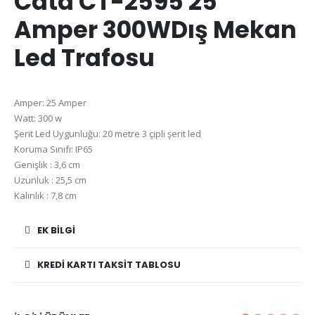
Cata CT-2595 25
Amper 300WDış Mekan
Led Trafosu
Amper: 25 Amper
Watt: 300 w
Şerit Led Uygunluğu: 20 metre 3 çipli şerit led
Koruma Sınıfı: IP65
Genişlik : 3,6 cm
Uzunluk : 25,5 cm
Kalınlık : 7,8 cm
EK BILGI
KREDI KARTI TAKSIT TABLOSU