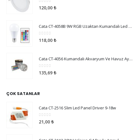
Cata CT-5169B 18W Slim Panel Beyaz
0
5 üzerinden
120,00
₺
Cata CT-4058B 9W RGB Uzaktan Kumandalı Led Ampul Beyaz Işık
0
5 üzerinden
118,00
₺
Cata CT-4056 Kumandalı Akvaryum Ve Havuz Aydınlatma
0
5 üzerinden
135,69
₺
ÇOK SATANLAR
Cata CT-2516 Slim Led Panel Driver 9-18w
0
5 üzerinden
21,00
₺