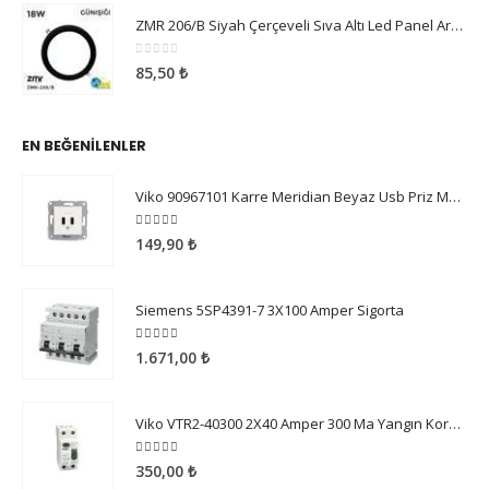
0
5 üzerinden
85,80
₺
ZMR 206/B Siyah Çerçeveli Sıva Altı Led Panel Armatür 18W Günışığı
0
5 üzerinden
85,50
₺
EN BEĞENILENLER
Viko 90967101 Karre Meridian Beyaz Usb Priz Mekanizma Çerçeve Hariç
5.00
5 üzerinden
149,90
₺
Siemens 5SP4391-7 3X100 Amper Sigorta
5.00
5 üzerinden
1.671,00
₺
Viko VTR2-40300 2X40 Amper 300 Ma Yangın Koruma