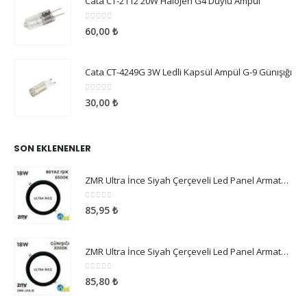
Cata CT-2112 20W Halojen G4 Duylu Ampul
0
5 üzerinden
60,00
₺
Cata CT-4249G 3W Ledli Kapsül Ampül G-9 Günışığı
0
5 üzerinden
30,00
₺
SON EKLENENLER
ZMR Ultra İnce Siyah Çerçeveli Led Panel Armatür 18W Beyaz Işık
0
5 üzerinden
85,95
₺
ZMR Ultra İnce Siyah Çerçeveli Led Panel Armatür 18W Günışığı