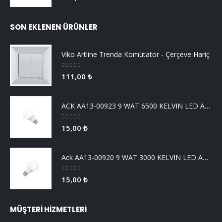
Cata CT-4056 Kumandalı Akvaryum Ve Havuz Aydınlatma
0
5 üzerinden
135,69
₺
SON EKLENEN ÜRÜNLER
Viko Artline Trenda Komütator - Çerçeve Hariç
0
5 üzerinden
111,00
₺
ACK AA13-00923 9 WAT 6500 KELVIN LED AMPUL
0
5 üzerinden
15,00
₺
Ack AA13-00920 9 WAT 3000 KELVIN LED AMPUL
0
5 üzerinden
15,00
₺