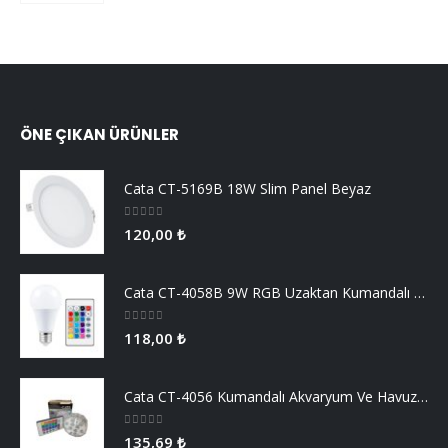
5.00
5 üzerinden
350,00
₺
ÖNE ÇIKAN ÜRÜNLER
Cata CT-5169B 18W Slim Panel Beyaz
0
5 üzerinden
120,00
₺
Cata CT-4058B 9W RGB Uzaktan Kumandalı Led Ampul Beyaz Işık
0
5 üzerinden
118,00
₺