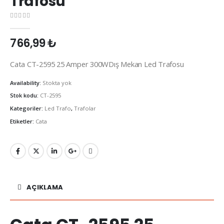
Trafosu
0
out of 5
766,99
₺
Cata CT-2595 25 Amper 300WDış Mekan Led Trafosu
Availability:
Stokta yok
Stok kodu:
CT-2595
Kategoriler:
Led Trafo
,
Trafolar
Etiketler:
Cata
AÇIKLAMA