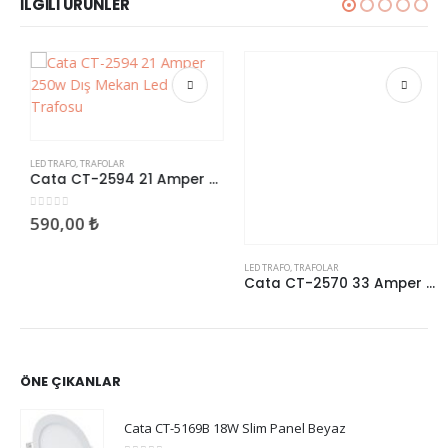
İLGILI ÜRÜNLER
LED TRAFO
,
TRAFOLAR
LED TRAFO
,
TRAFOLAR
Cata CT-2594 21 Amper 250w Dış Mekan Led Trafosu
Cata CT-2570 33 Amper Slim Led Trafosu 400 Watt
0
5 üzerinden
0
5 üzerinden
590,00
₺
540,00
₺
ÖNE ÇIKANLAR