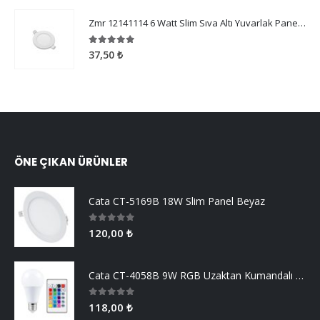
Zmr 12141114 6 Watt Slim Sıva Altı Yuvarlak Panel Armatür 6500 Kelvin
5.00
5 üzerinden
37,50
₺
ÖNE ÇIKAN ÜRÜNLER
Cata CT-5169B 18W Slim Panel Beyaz
0
5 üzerinden
120,00
₺
Cata CT-4058B 9W RGB Uzaktan Kumandalı Led Ampul Beyaz Işık
0
5 üzerinden
118,00
₺