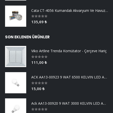
Cata CT-4056 Kumandalı Akvaryum Ve Havuz Aydınlatma
0
5 üzerinden
135,69
₺
SON EKLENEN ÜRÜNLER
Viko Artline Trenda Komütator - Çerçeve Hariç
0
5 üzerinden
111,00
₺
ACK AA13-00923 9 WAT 6500 KELVIN LED AMPUL
0
5 üzerinden
15,00
₺
Ack AA13-00920 9 WAT 3000 KELVIN LED AMPUL