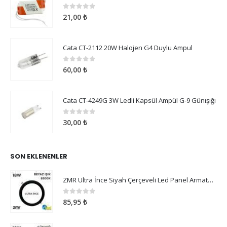
0
5 üzerinden
21,00
₺
Cata CT-2112 20W Halojen G4 Duylu Ampul
0
5 üzerinden
60,00
₺
Cata CT-4249G 3W Ledli Kapsül Ampül G-9 Günışığı
0
5 üzerinden
30,00
₺
SON EKLENENLER
ZMR Ultra İnce Siyah Çerçeveli Led Panel Armatür 18W Beyaz Işık
0
5 üzerinden
85,95
₺