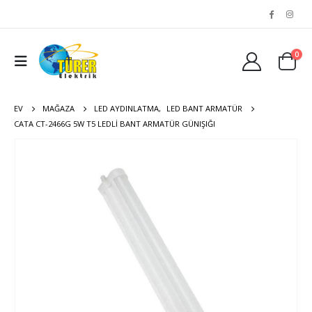
0
EV
MAĞAZA
LED AYDINLATMA
,
LED BANT ARMATÜR
CATA CT-2466G 5W T5 LEDLI BANT ARMATÜR GÜNIŞIĞI