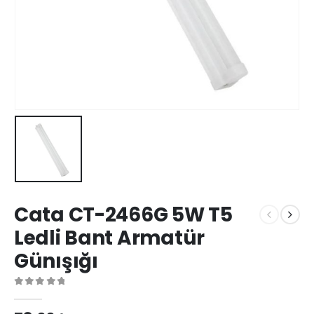
Cata CT-2466G 5W T5
Ledli Bant Armatür
Günışığı
0
out of 5