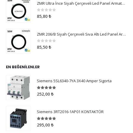
ZMR Ultra İnce Siyah Çerçeveli Led Panel Armatür 18W Günışığı
0
5 üzerinden
85,80
₺
ZMR 206/B Siyah Çerçeveli Sıva Altı Led Panel Armatür 18W Günışığı
0
5 üzerinden
85,50
₺
EN BEĞENILENLER
Siemens 5SL6340-7YA 3X40 Amper Sigorta
5.00
5 üzerinden
252,00
₺
Siemens 3RT2016-1AP01 KONTAKTÖR
5.00
5 üzerinden
295,00
₺