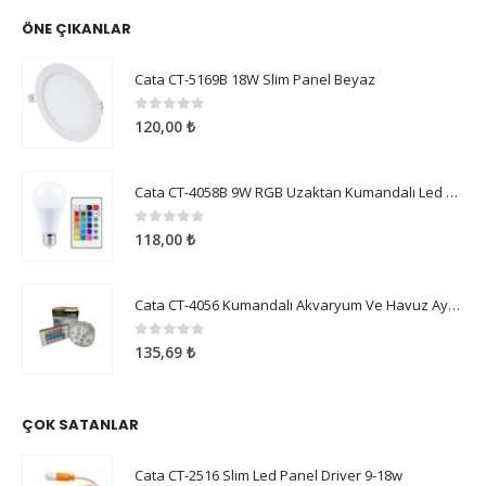
ÖNE ÇIKANLAR
Cata CT-5169B 18W Slim Panel Beyaz
0
5 üzerinden
120,00
₺
Cata CT-4058B 9W RGB Uzaktan Kumandalı Led Ampul Beyaz Işık
0
5 üzerinden
118,00
₺
Cata CT-4056 Kumandalı Akvaryum Ve Havuz Aydınlatma
0
5 üzerinden
135,69
₺
ÇOK SATANLAR
Cata CT-2516 Slim Led Panel Driver 9-18w