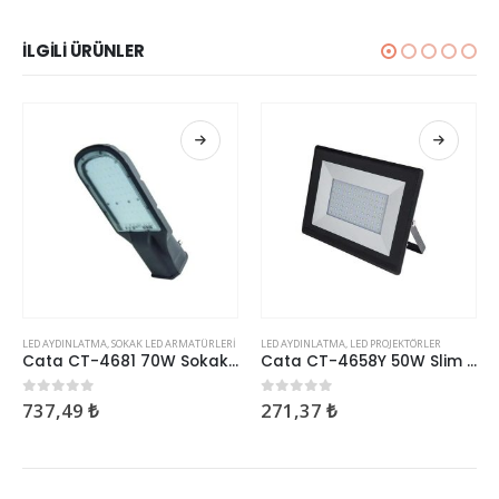
İLGILI ÜRÜNLER
LED AYDINLATMA
,
SOKAK LED ARMATÜRLERI
LED AYDINLATMA
,
LED PROJEKTÖRLER
Cata CT-4681 70W Sokak Armatürü
Cata CT-4658Y 50W Slim Led Projektör Yeşil
737,49
₺
271,37
₺
0
5 üzerinden
0
5 üzerinden