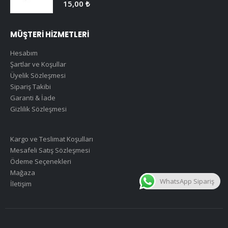
0
5 üzerinden
15,00
₺
MÜŞTERİ HİZMETLERİ
Hesabım
Şartlar ve Koşullar
Üyelik Sözleşmesi
Sipariş Takibi
Garanti & İade
Gizlilik Sözleşmesi
Kargo ve Teslimat Koşulları
Mesafeli Satış Sözleşmesi
Ödeme Seçenekleri
Mağaza
WhatsApp Sipariş
İletişim