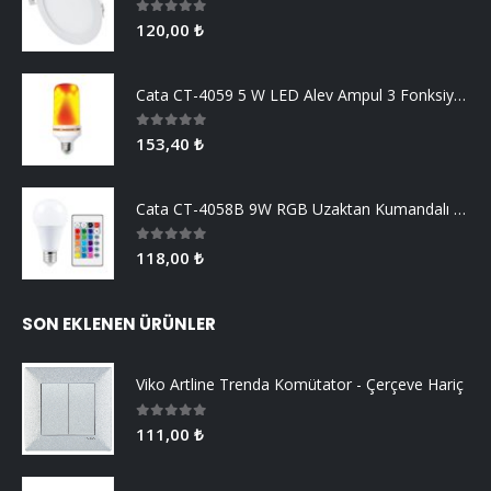
0
5 üzerinden
120,00
₺
Cata CT-4059 5 W LED Alev Ampul 3 Fonksiyonlu
0
5 üzerinden
153,40
₺
Cata CT-4058B 9W RGB Uzaktan Kumandalı Led Ampul Beyaz Işık
0
5 üzerinden
118,00
₺
SON EKLENEN ÜRÜNLER
Viko Artline Trenda Komütator - Çerçeve Hariç
0
5 üzerinden
111,00
₺