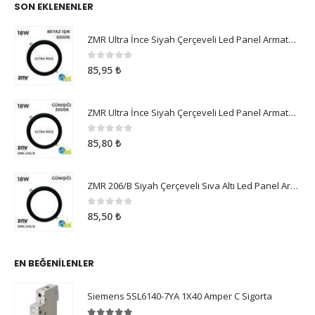
SON EKLENENLER
ZMR Ultra İnce Siyah Çerçeveli Led Panel Armatür 18W Beyaz Işık
0
5 üzerinden
85,95
₺
ZMR Ultra İnce Siyah Çerçeveli Led Panel Armatür 18W Günışığı
0
5 üzerinden
85,80
₺
ZMR 206/B Siyah Çerçeveli Sıva Altı Led Panel Armatür 18W Günışığı
0
5 üzerinden
85,50
₺
EN BEĞENILENLER
Siemens 5SL6140-7YA 1X40 Amper C Sigorta