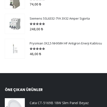
5.00
5 üzerinden
74,00
₺
Siemens 5SL6332-7YA 3X32 Amper Sigorta
5.00
5 üzerinden
248,00
₺
Prysmian 3X2,5 NHXMH HF Antigron Enerji Kablosu
5.00
5 üzerinden
46,00
₺
ÖNE ÇIKAN ÜRÜNLER
Cata CT-5169B 18W Slim Panel Beyaz