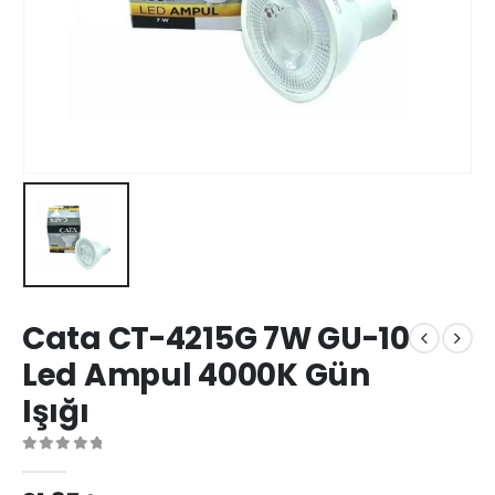
Cata CT-4215G 7W GU-10
Led Ampul 4000K Gün
Işığı
0
out of 5