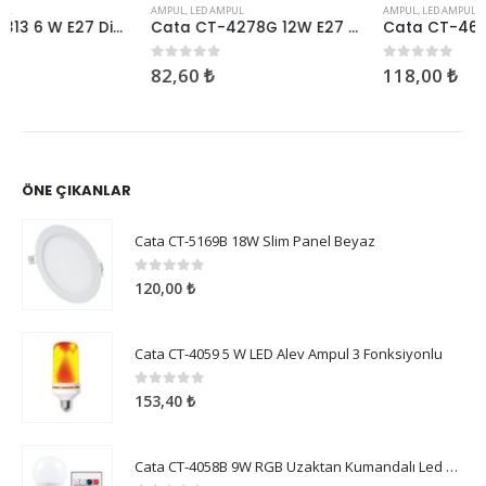
AMPUL
,
LED AMPUL
AMPUL
,
LED AMPUL
Cata CT-4278G 12W E27 3200K Günışığı Dimlenebilir Led Ampul
Cata CT-4631 15W Ar-111 Led Ampul Günışığı
82,60
₺
118,00
₺
0
5 üzerinden
0
5 üzerinden
ÖNE ÇIKANLAR
Cata CT-5169B 18W Slim Panel Beyaz
0
5 üzerinden
120,00
₺
Cata CT-4059 5 W LED Alev Ampul 3 Fonksiyonlu
0
5 üzerinden
153,40
₺
Cata CT-4058B 9W RGB Uzaktan Kumandalı Led Ampul Beyaz Işık