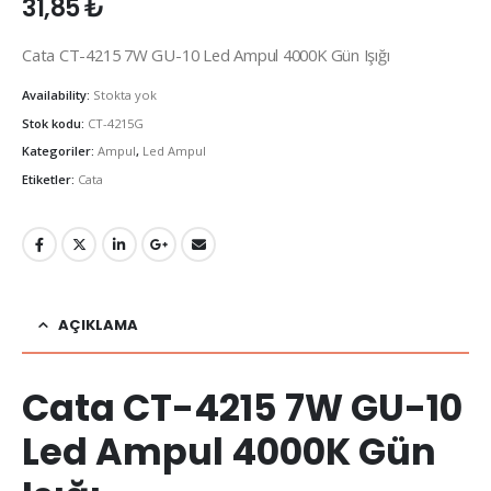
31,85
₺
Cata CT-4215 7W GU-10 Led Ampul 4000K Gün Işığı
Availability:
Stokta yok
Stok kodu:
CT-4215G
Kategoriler:
Ampul
,
Led Ampul
Etiketler:
Cata
AÇIKLAMA
Cata CT-4215 7W GU-10
Led Ampul 4000K Gün