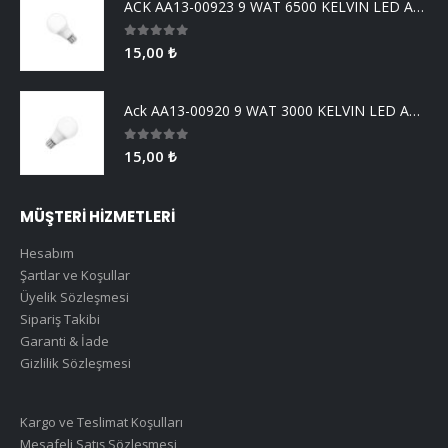
ACK AA13-00923 9 WAT 6500 KELVIN LED AMPUL
0
5 üzerinden
15,00
₺
Ack AA13-00920 9 WAT 3000 KELVIN LED AMPUL
0
5 üzerinden
15,00
₺
MÜŞTERİ HİZMETLERİ
Hesabım
Şartlar ve Koşullar
Üyelik Sözleşmesi
Sipariş Takibi
Garanti & İade
Gizlilik Sözleşmesi
Kargo ve Teslimat Koşulları
Mesafeli Satış Sözleşmesi