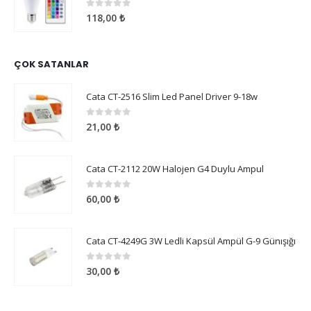
0
5 üzerinden
118,00
₺
ÇOK SATANLAR
Cata CT-2516 Slim Led Panel Driver 9-18w
0
5 üzerinden
21,00
₺
Cata CT-2112 20W Halojen G4 Duylu Ampul
0
5 üzerinden
60,00
₺
Cata CT-4249G 3W Ledli Kapsül Ampül G-9 Günışığı
0
5 üzerinden
30,00
₺