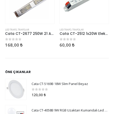
LED TRAFO
,
TRAFOLAR
LED TRAFO
,
TRAFOLAR
Cata CT-2677 250W 21 Amper Süper Slim Fransız Şerit Led Trafosu
Cata CT-2512 1x20W Elektronik Balast
168,00
₺
60,00
₺
0
5 üzerinden
0
5 üzerinden
ÖNE ÇIKANLAR
Cata CT-5169B 18W Slim Panel Beyaz
0
5 üzerinden
120,00
₺
Cata CT-4058B 9W RGB Uzaktan Kumandalı Led Ampul Beyaz Işık