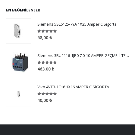
EN BEĞENILENLER
Siemens 5SL6125-7YA 1X25 Amper C Sigorta
5.00
5 üzerinden
58,00
₺
Siemens 3RU2116-1JB0 7,0-10 AMPER GEÇMELİ TERMİK ROLE
5.00
5 üzerinden
463,00
₺
Viko 4VTB-1C16 1X16 AMPER C SİGORTA
5.00
5 üzerinden
40,00
₺