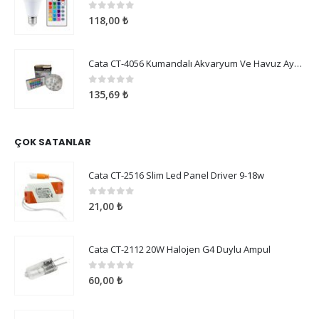
0
5 üzerinden
118,00
₺
Cata CT-4056 Kumandalı Akvaryum Ve Havuz Aydınlatma
0
5 üzerinden
135,69
₺
ÇOK SATANLAR
Cata CT-2516 Slim Led Panel Driver 9-18w
0
5 üzerinden
21,00
₺
Cata CT-2112 20W Halojen G4 Duylu Ampul
0
5 üzerinden
60,00
₺