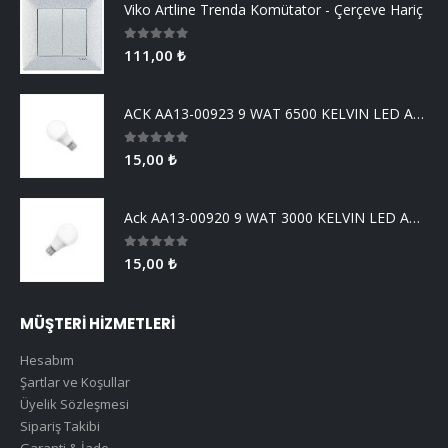
Viko Artline Trenda Komütator - Çerçeve Hariç
0
5 üzerinden
111,00
₺
ACK AA13-00923 9 WAT 6500 KELVIN LED AMPUL
0
5 üzerinden
15,00
₺
Ack AA13-00920 9 WAT 3000 KELVIN LED AMPUL
0
5 üzerinden
15,00
₺
MÜŞTERİ HİZMETLERİ
Hesabım
Şartlar ve Koşullar
Üyelik Sözleşmesi
Sipariş Takibi
Garanti & İade