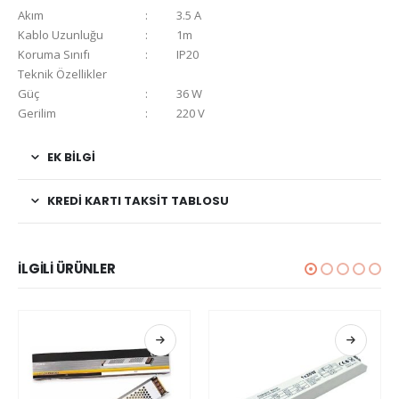
Akım
:
3.5 A
Kablo Uzunluğu
:
1m
Koruma Sınıfı
:
IP20
Teknik Özellikler
Güç
:
36 W
Gerilim
:
220 V
EK BILGI
KREDI KARTI TAKSIT TABLOSU
İLGILI ÜRÜNLER