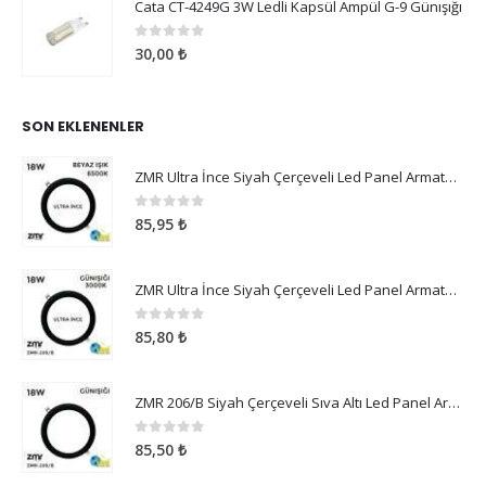
Cata CT-4249G 3W Ledli Kapsül Ampül G-9 Günışığı
0
5 üzerinden
30,00
₺
SON EKLENENLER
ZMR Ultra İnce Siyah Çerçeveli Led Panel Armatür 18W Beyaz Işık
0
5 üzerinden
85,95
₺
ZMR Ultra İnce Siyah Çerçeveli Led Panel Armatür 18W Günışığı
0
5 üzerinden
85,80
₺
ZMR 206/B Siyah Çerçeveli Sıva Altı Led Panel Armatür 18W Günışığı
0
5 üzerinden
85,50
₺