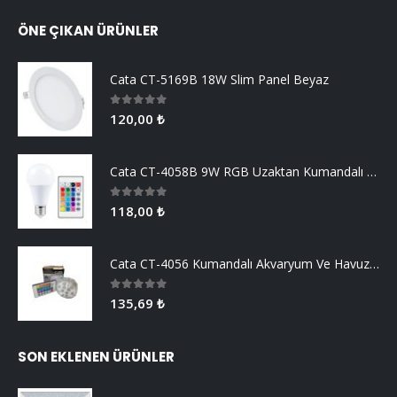
ÖNE ÇIKAN ÜRÜNLER
Cata CT-5169B 18W Slim Panel Beyaz
0
5 üzerinden
120,00
₺
Cata CT-4058B 9W RGB Uzaktan Kumandalı Led Ampul Beyaz Işık
0
5 üzerinden
118,00
₺
Cata CT-4056 Kumandalı Akvaryum Ve Havuz Aydınlatma
0
5 üzerinden
135,69
₺
SON EKLENEN ÜRÜNLER