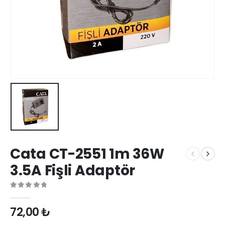
Cata CT-2551 1m 36W
3.5A Fişli Adaptör
0
out of 5
72,00
₺